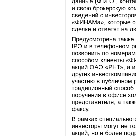
данные (Ф.И.О., конт
и свою брокерскую ко
сведений с инвесторо
«ФИНАМа», которые с
сделке и ответят на 
Предусмотрена также 
IPO и в телефонном р
позвонить по номерам 
способом клиенты «ФИ
акций ОАО «РНТ», а и
других инвесткомпани
участию в публичном 
традиционный способ 
поручения в офисе хо
представителя, а так
факсу.
В рамках специальног
инвесторы могут не то
акций, но и более по