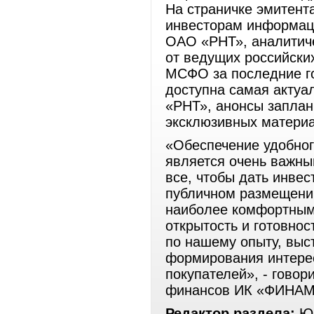
На страничке эмитент
инвесторам информаци
ОАО «РНТ», аналитич
от ведущих российских
МСФО за последние го
доступна самая акту
«РНТ», анонсы запла
эксклюзивных матери
«Обеспечение удобног
является очень важны
все, чтобы дать инвес
публичном размещении
наиболее комфортным
открытость и готовнос
по нашему опыту, вы
формирования интерес
покупателей», - гово
финансов ИК «ФИНАМ»
Редактор раздела:
Юр