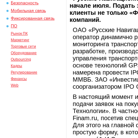
Безопасность
начале июля. Подать 
Мобильная связь
клиенты не только «Ф
Фиксированная связь
компаний.
ПО
ОАО «Русские Навигац
Рынок ПК
оператор динамично р
Маркетинг
мониторинга транспор
Торговые сети
разработке, производ
Оборудование
управления транспорт
Outsourcing
основе технологий GP
Кадры
намерена провести IP
Регулирование
ММВБ. ЗАО «Инвести
Финансы
Web
соорганизатором IPO
В настоящий момент и
подачи заявок на пок
Технологии». В частно
Finam.ru, посетив сп
Для этого на главной
простую форму, в кот