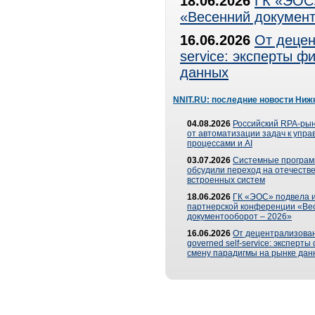
18.06.2026
ГК «ЭОС»
«Весенний документ
16.06.2026
От децен
service: эксперты 
данных
NNIT.RU: последние новости Ниж
04.08.2026
Российский RPA-рын
от автоматизации задач к упр
процессами и AI
03.07.2026
Системные програ
обсудили переход на отечеств
встроенных систем
18.06.2026
ГК «ЭОС» подвела и
партнерской конференции «Ве
документооборот – 2026»
16.06.2026
От децентрализован
governed self-service: эксперт
смену парадигмы на рынке дан