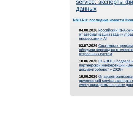
service: эксперты 
данных
NNIT.RU: последние новости Ниж
04.08.2026
Российский RPA-рын
от автоматизации задач к упр
процессами и AI
03.07.2026
Системные програ
обсудили переход на отечеств
встроенных систем
18.06.2026
ГК «ЭОС» подвела и
партнерской конференции «Ве
документооборот – 2026»
16.06.2026
От децентрализован
governed self-service: эксперт
смену парадигмы на рынке дан