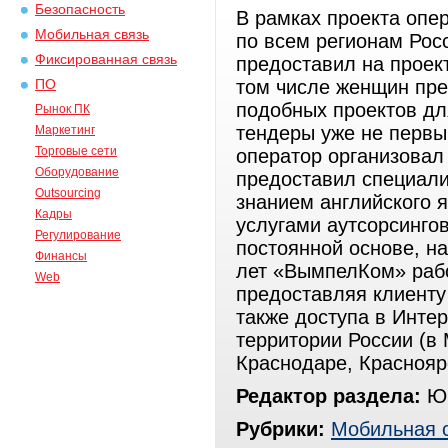
Безопасность
В рамках проекта опе
Мобильная связь
по всем регионам Рос
Фиксированная связь
предоставил на проект
том числе женщин пре
ПО
подобных проектов дл
Рынок ПК
тендеры уже не первы
Маркетинг
Торговые сети
оператор организовал
Оборудование
предоставил специали
Outsourcing
знанием английского я
Кадры
услугами аутсорсингов
Регулирование
постоянной основе, на
Финансы
лет «ВымпелКом» рабо
Web
предоставляя клиенту
также доступа в Инте
территории России (в 
Краснодаре, Краснояр
Редактор раздела:
Юр
Рубрики:
Мобильная 