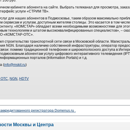
 200 руб.
Личном кабинете абонента на сайте. Выбрать телеканал для просмотра, зака
нтерфейс услуги «СТРИМ ТВ».
луг для наших абонентов в Подмосковье, таким образом максимально прибл
сервисам и услугам, доступным жителям столицы. Это касается в том числе
онтенту. «КОМСТАР» обладает всеми необходимыми возможностями для этог
овым технологиям и штатом высококвалифицированных специалистов», – ска
ОАО «КОМСТАР-ОТС».
л строительство транспортной сети связи в Московской области. Магистрал
ения NGN. Благодаря наличию собственной инфраструктуры, оператор предо
связи: помимо традиционной телефонии и широкополосного доступа в Интерне
дмосковным абонентам услугу цифрового интерактивного телевидения (IPTV
нформационных порталов (Information Portals) и т.д.
а (
info@mskit.ru
)
 ОТС
,
NGN
,
HDTV
 аккредитованного регистратора Domenus.ru .
вости Москвы и Центра