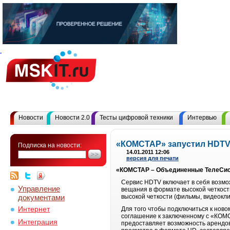
Новости
Новости 2.0
Тесты цифровой техники
Интервью
«КОМСТАР» запустил HDTV
Подписка на новости:
14.01.2011 12:06
версия для печати
«КОМСТАР – Объединенные ТелеСист
Сервис HDTV включает в себя возм
Управление
вещания в формате высокой четкости 
документами
высокой четкости (фильмы, видеокли
Интернет
Для того чтобы подключиться к нов
соглашение к заключенному с «КОМС
Интеграция
предоставляет возможность арендов