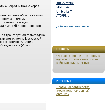
Кит-системс
зать кинофильм можно через
МБК Лаб
Umbrella IT
ижая жителей области к самым
АТОЛЛис
 доступа к самому
о: соответствующей
зал Дмитрий Дронов, директор
Добавь свою компанию
ьная транспортная сеть создана
ставляет жителям Московской
т, с октября 2010 года
), видеосвязь (Video
Проекты
От разрозненной отчетности к
единой системе аналитики —
кейс «Холодильник.ру»
Интервью
Эволюция партнерства:
экосистема, как единый
организм