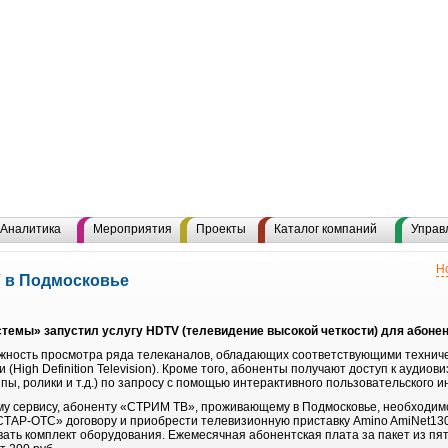
Аналитика
Мероприятия
Проекты
Каталог компаний
Управ
Н
 в Подмосковье
емы» запустил услугу HDTV (телевидение высокой четкости) для абонен
ожность просмотра ряда телеканалов, обладающих соответствующими технич
(High Definition Television). Кроме того, абоненты получают доступ к аудио
пы, ролики и т.д.) по запросу с помощью интерактивного пользовательского 
ому сервису, абоненту «СТРИМ ТВ», проживающему в Подмосковье, необходи
ТАР-ОТС» договору и приобрести телевизионную приставку Amino AmiNet130
ать комплект оборудования. Ежемесячная абонентская плата за пакет из пят