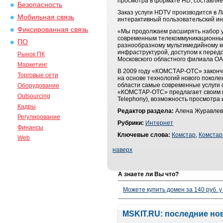
просмотра в формате HD, составляет
Безопасность
Заказ услуги HDTV производится в 
Мобильная связь
интерактивный пользовательский и
Фиксированная связь
«Мы продолжаем расширять набор ус
современным телекоммуникационным 
ПО
разнообразному мультимедийному к
инфраструктурой, доступом к перед
Рынок ПК
Московского областного филиала 
Маркетинг
В 2009 году «КОМСТАР-ОТС» закончи
Торговые сети
на основе технологий нового покол
области самые современные услуги 
Оборудование
«КОМСТАР-ОТС» предлагает своим по
Outsourcing
Telephony), возможность просмотра и
Кадры
Редактор раздела:
Алена Журавлев
Регулирование
Рубрики:
Интернет
Финансы
Ключевые слова:
Комстар
,
Комстар
Web
наверх
А знаете ли Вы что?
Можете купить домен за 140 руб. у
MSKIT.RU: последние но