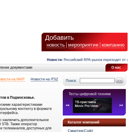
Добавить
новость
мероприятие
компанию
Новости:
Российский RPA-рынок переходит от автом
ление документами
О нас
овости на NNIT
Новости на ITSZ
Поиск:
Тесты цифровой техники
тов в Подмосковье.
ескими характеристиками
визуальному контенту в формате
интерфейса.
мо заключить дополнительное
Каталог компаний
 STB. Также оператор
и телеканалов, доступных для
СмартексСофт