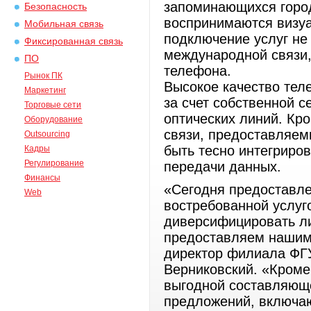
запоминающихся город
Безопасность
воспринимаются визуа
Мобильная связь
подключение услуг не
Фиксированная связь
международной связи,
ПО
телефона.
Рынок ПК
Высокое качество тел
Маркетинг
за счет собственной с
Торговые сети
оптических линий. Кр
Оборудование
связи, предоставляем
Outsourcing
быть тесно интегриров
Кадры
Регулирование
передачи данных.
Финансы
«Сегодня предоставле
Web
востребованной услуго
диверсифицировать ли
предоставляем нашим
директор филиала ФГ
Верниковский. «Кроме 
выгодной составляющ
предложений, включаю