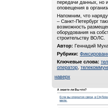
передачи данных, но 
оповещения в организ
Напомним, что наряд
– Санкт-Петербург та
возможность размещен
оборудования на собст
строительству ВОЛС.
Автор:
Геннадий Мух
Рубрики:
Фиксированн
Ключевые слова:
те
оператор
,
телекоммун
наверх
А знаете ли Вы что?
Если вы оператор связи, в CityTe
мили.