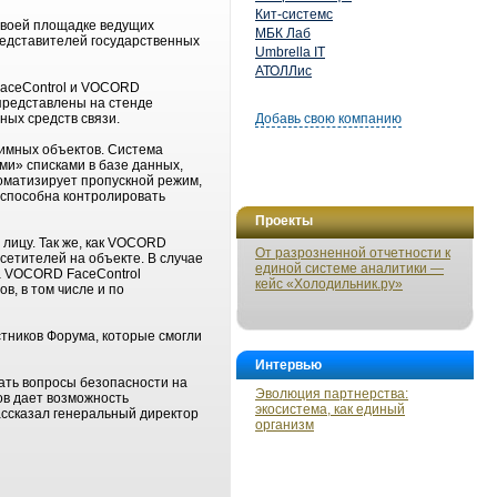
Кит-системс
своей площадке ведущих
МБК Лаб
редставителей государственных
Umbrella IT
АТОЛЛис
FaceControl и VOCORD
представлены на стенде
ных средств связи.
Добавь свою компанию
имных объектов. Система
и» списками в базе данных,
оматизирует пропускной режим,
 способна контролировать
Проекты
лицу. Так же, как VOCORD
От разрозненной отчетности к
сетителей на объекте. В случае
единой системе аналитики —
а VOCORD FaceControl
кейс «Холодильник.ру»
в, в том числе и по
тников Форума, которые смогли
Интервью
ть вопросы безопасности на
Эволюция партнерства:
ов дает возможность
экосистема, как единый
рассказал генеральный директор
организм