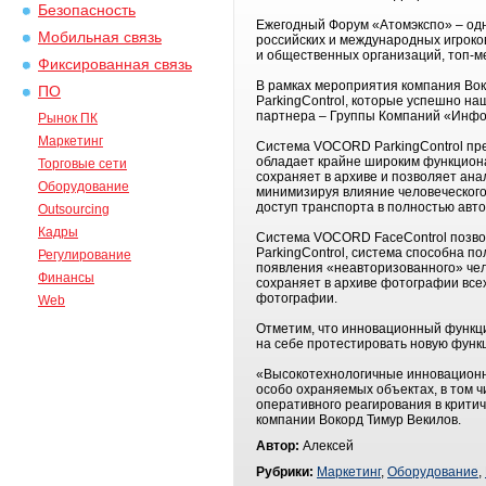
Безопасность
Ежегодный Форум «Атомэкспо» – одн
Мобильная связь
российских и международных игроко
и общественных организаций, топ-
Фиксированная связь
В рамках мероприятия компания Во
ПО
ParkingControl, которые успешно 
партнера – Группы Компаний «Инфор
Рынок ПК
Маркетинг
Система VOCORD ParkingControl пре
обладает крайне широким функциона
Торговые сети
сохраняет в архиве и позволяет ан
Оборудование
минимизируя влияние человеческого
доступ транспорта в полностью авт
Outsourcing
Кадры
Система VOCORD FaceControl позво
PаrkingControl, система способна п
Регулирование
появления «неавторизованного» чел
Финансы
сохраняет в архиве фотографии всех 
фотографии.
Web
Отметим, что инновационный функц
на себе протестировать новую функ
«Высокотехнологичные инновационн
особо охраняемых объектах, в том 
оперативного реагирования в критич
компании Вокорд Тимур Векилов.
Автор:
Алексей
Рубрики:
Маркетинг
,
Оборудование
,