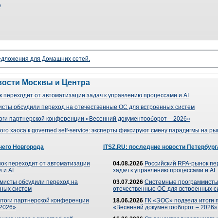
е
редложения для Домашних сетей.
вости Москвы и Центра
 переходит от автоматизации задач к управлению процессами и AI
сты обсудили переход на отечественные ОС для встроенных систем
оги партнерской конференции «Весенний документооборот – 2026»
го хаоса к governed self-service: эксперты фиксируют смену парадигмы на р
него Новгорода
ITSZ.RU: последние новости Петербург
ок переходит от автоматизации
04.08.2026
Российский RPA-рынок пе
 и AI
задач к управлению процессами и AI
мисты обсудили переход на
03.07.2026
Системные программисты
ных систем
отечественные ОС для встроенных с
итоги партнерской конференции
18.06.2026
ГК «ЭОС» подвела итоги 
 2026»
«Весенний документооборот – 2026»