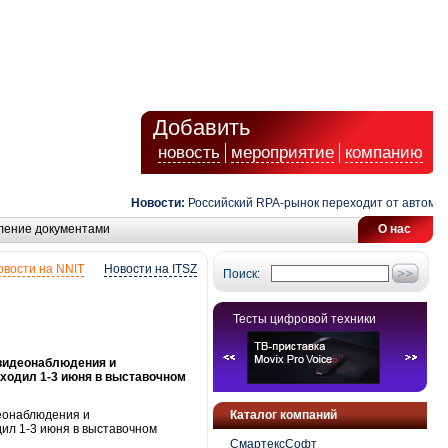
Добавить
новость
мероприятие
компанию
Новости:
Российский RPA-рынок переходит от автоматиз
ление документами
О нас
овости на NNIT
Новости на ITSZ
Поиск:
Тесты цифровой техники
 видеонаблюдения и
ходил 1-3 июня в выставочном
деонаблюдения и
Каталог компаний
ил 1-3 июня в выставочном
СмартексСофт