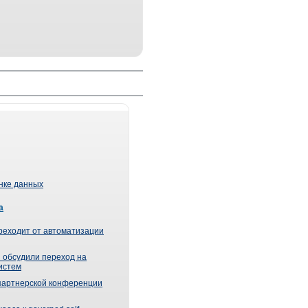
ынке данных
а
реходит от автоматизации
 обсудили переход на
истем
партнерской конференции