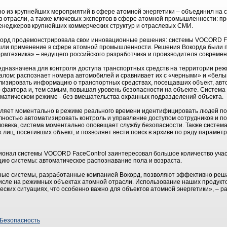
о из крупнейших мероприятий в сфере атомной энергетики – объединил на 
в отрасли, а также ключевых экспертов в сфере атомной промышленности: п
менеджеров крупнейших коммерческих структур и отраслевых СМИ.
корд продемонстрировала свои инновационные решения: системы VOCORD 
нашли применение в сфере атомной промышленности. Решения Вокорда были 
мтехника» – ведущего российского разработчика и производителя современ
дназначена для контроля доступа транспортных средств на территории реж
лом: распознает номера автомобилей и сравнивает их с «черными» и «белым
ализировать информацию о транспортных средствах, посещавших объект, авт
 фактора и, тем самым, повышая уровень безопасности на объекте. Система
оматическом режиме - без вмешательства охранных подразделений объекта.
ляет моментально в режиме реального времени идентифицировать людей по 
олностью автоматизировать контроль и управление доступом сотрудников и по
овека, система моментально оповещает службу безопасности. Также систем
лиц, посетивших объект, и позволяет вести поиск в архиве по ряду параметро
ионал системы VOCORD FaceControl заинтересовал большое количество учас
цию системы: автоматическое распознавание пола и возраста.
ые системы, разработанные компанией Вокорд, позволяют эффективно реша
числе на режимных объектах атомной отрасли. Использование наших продукт
еских ситуациях, что особенно важно для объектов атомной энергетики», – 
Безопасность