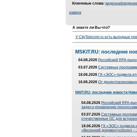
Ключевые слова:
видеонаблюдени
наверх
А знаете ли Вы что?
У CityTelecom.ru есть выгодные п
MSKIT.RU: последние но
04.08.2026
Российский RPA-рынок
03.07.2026
Системные программи
18.06.2026
ГК «ЭОС» подвела ит
16.06.2026
От децентрализованно
NNIT.RU: последние новости Ниж
04.08.2026
Российский RPA-рын
задач к управлению процессами
03.07.2026
Системные програм
отечественные ОС для встроен
18.06.2026
ГК «ЭОС» подвела 
«Весенний документооборот –