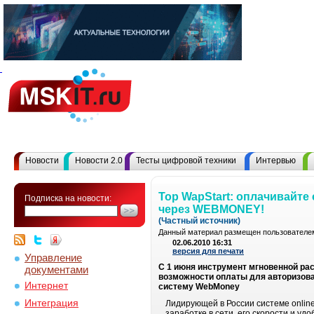
Новости
Новости 2.0
Тесты цифровой техники
Интервью
Top WapStart: оплачивайт
Подписка на новости:
через WEBMONEY!
(Частный источник)
Данный материал размещен пользователем
02.06.2010 16:31
версия для печати
Управление
С 1 июня инструмент мгновенной рас
документами
возможности оплаты для авторизова
Интернет
систему WebMoney
Интеграция
Лидирующей в России системе online
заработке в сети, его скорости и у