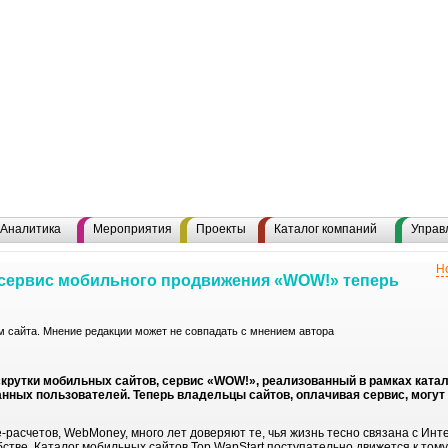
Аналитика
Мероприятия
Проекты
Каталог компаний
Управ
Н
е сервис мобильного продвижения «WOW!» теперь
 сайта. Мнение редакции может не совпадать с мнением автора
крутки мобильных сайтов, сервис «WOW!», реализованный в рамках катал
нных пользователей. Теперь владельцы сайтов, оплачивая сервис, могу
-расчетов, WebMoney, много лет доверяют те, чья жизнь тесно связана с Инт
добстве. Каталог мобильных сайтов Top WapStart поступательно движется к то