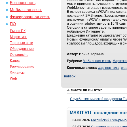
Безопасность
могли применять лучшие инструмент
WebMoney - это дает возможность не
Мобильная связь
В основу сервиса «WOW!» положена 
последний SMS-голос. Здесь можно и
Фиксированная связь
инструмент «WOW!», имеет шанс увел
и оценили эффективность 15 % сайто
ПО
Сегодня в каталоге зарегистрирован
Рынок ПК
мобильном Интернете.
Ежедневно каталог осуществляет со
Маркетинг
Новый функционал оплаты через Web
Торговые сети
к запросам площадок, входящих в си
Оборудование
Автор:
Ирина Коркина
Outsourcing
Кадры
Рубрики:
Мобильная связь
,
Маркети
Регулирование
Ключевые слова:
wap порталы
,
wa
Финансы
наверх
Web
А знаете ли Вы что?
Служба технической поддержки Fila
MSKIT.RU: последние но
04.08.2026
Российский RPA-рынок