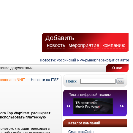
Добавить
новость
мероприятие
компанию
Новости:
Российский RPA-рынок переходит от автомати
ление документами
О нас
овости на NNIT
Новости на ITSZ
Поиск:
Тесты цифровой техники
ога Top WapStart, расширяет
т использовать платежную
Каталог компаний
ернетом, кто заинтересован в
СмартексСофт
му, чтобы мобильные площадки