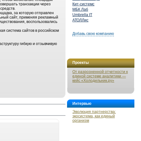
совершать транзакции через
Кит-системс
средств.
МБК Лаб
ощадка, за которую отправлен
Umbrella IT
ильный сайт, применяя рекламный
АТОЛЛис
существования, воспользовались
ная система сайтов в российском
Добавь свою компанию
структуру гибкую и отзывчивую
Проекты
От разрозненной отчетности к
единой системе аналитики —
кейс «Холодильник.ру»
Интервью
Эволюция партнерства:
экосистема, как единый
организм