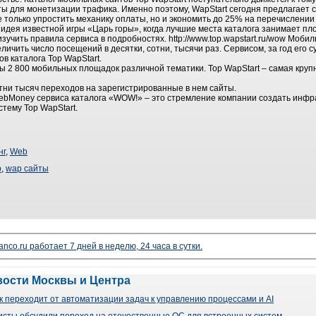
ы для монетизации трафика. Именно поэтому, WapStart сегодня предлагает 
 только упростить механику оплаты, но и экономить до 25% на перечислении 
идея известной игры «Царь горы», когда лучшие места каталога занимает пл
зучить правила сервиса в подробностях. http://www.top.wapstart.ru/wow Моб
ичить число посещений в десятки, сотни, тысячи раз. Сервисом, за год его 
в каталога Top WapStart.
ы 2 800 мобильных площадок различной тематики. Top WapStart – самая круп
тни тысяч переходов на зарегистрированные в нем сайты.
Money сервиса каталога «WOW!» – это стремление компании создать инфра
стему Top WapStart.
нг
,
Web
p
,
wap сайты
nco.ru работает 7 дней в неделю, 24 часа в сутки.
вости Москвы и Центра
 переходит от автоматизации задач к управлению процессами и AI