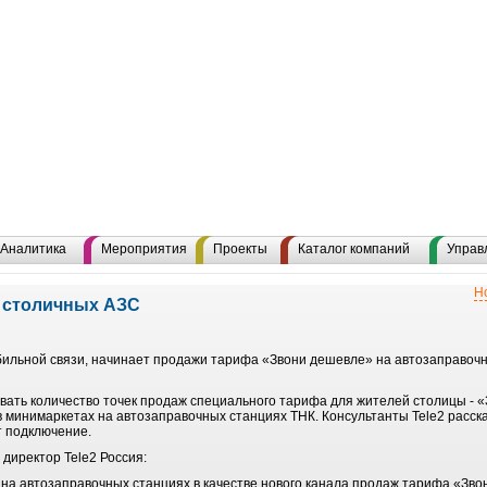
Аналитика
Мероприятия
Проекты
Каталог компаний
Управ
Н
а столичных АЗС
бильной связи, начинает продажи тарифа «Звони дешевле» на автозаправочн
вать количество точек продаж специального тарифа для жителей столицы -
в минимаркетах на автозаправочных станциях ТНК. Консультанты Tele2 расск
 подключение.
директор Tele2 Россия:
на автозаправочных станциях в качестве нового канала продаж тарифа «Зв