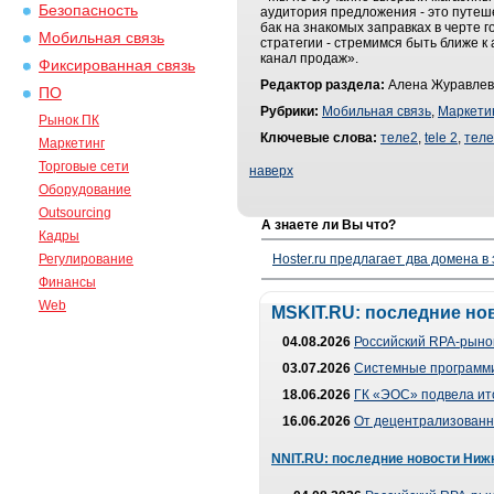
Безопасность
аудитория предложения - это путеш
бак на знакомых заправках в черте
Мобильная связь
стратегии - стремимся быть ближе к
канал продаж».
Фиксированная связь
Редактор раздела:
Алена Журавлев
ПО
Рубрики:
Мобильная связь
,
Маркети
Рынок ПК
Ключевые слова:
теле2
,
tele 2
,
теле
Маркетинг
Торговые сети
наверх
Оборудование
Outsourcing
А знаете ли Вы что?
Кадры
Регулирование
Hoster.ru предлагает два домена в
Финансы
Web
MSKIT.RU: последние но
04.08.2026
Российский RPA-рынок
03.07.2026
Системные программи
18.06.2026
ГК «ЭОС» подвела ит
16.06.2026
От децентрализованно
NNIT.RU: последние новости Ниж