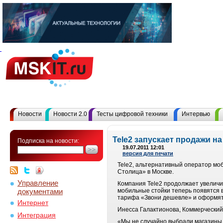
Новости
Новости 2.0
Тесты цифровой техники
Интервью
Tele2 запускает продажи н
Подписка на новости:
19.07.2011 12:01
версия для печати
Tele2, альтернативный оператор мо
Столица» в Москве.
Управление
Компания Tele2 продолжает увеличи
документами
мобильные стойки теперь появятся 
тарифа «Звони дешевле» и оформят
Интернет
Инесса Галактионова, Коммерческий 
Интеграция
«Мы не случайно выбрали магазины 