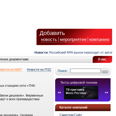
Добавить
новость
мероприятие
компанию
Новости:
Российский RPA-рынок переходит от автоматиз
ление документами
О нас
овости на NNIT
Новости на ITSZ
Поиск:
Тесты цифровой техники
ых станциях сети «ТНК-
 «Звони дешевле». Фирменные
ажут о всех преимуществах
Каталог компаний
СмартексСофт
они дешевле». Целевая