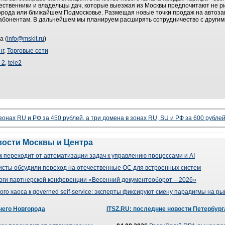
ественники и владельцы дач, которые выезжая из Москвы предпочитают не р
 города или ближайшем Подмосковье. Размещая новые точки продаж на автоз
 абонентам. В дальнейшем мы планируем расширять сотрудничество с другим
а (
info@mskit.ru
)
нг
,
Торговые сети
 2
,
tele2
 зонах RU и РФ за 450 рублей, а три домена в зонах RU, SU и РФ за 600 рубле
вости Москвы и Центра
 переходит от автоматизации задач к управлению процессами и AI
сты обсудили переход на отечественные ОС для встроенных систем
оги партнерской конференции «Весенний документооборот – 2026»
го хаоса к governed self-service: эксперты фиксируют смену парадигмы на р
него Новгорода
ITSZ.RU: последние новости Петербург