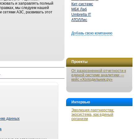
исковать и заправлять полный
Кит-системс
аправках, мы следуем нашей
МБК Лаб
и сетями АЗС, развивать этот
Umbrella IT
АТОЛЛис
Добавь свою компанию
Проекты
От разрозненной отчетности к
й
единой системе аналитики —
кейс «Холодильник.ру»
Интервью
Эволюция партнерства:
экосистема, как единый
ынке данных
организм
а