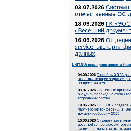
03.07.2026
Системны
отечественные ОС д
18.06.2026
ГК «ЭОС»
«Весенний документ
16.06.2026
От децен
service: эксперты 
данных
NNIT.RU: последние новости Ниж
04.08.2026
Российский RPA-рын
от автоматизации задач к упр
процессами и AI
03.07.2026
Системные програ
обсудили переход на отечеств
встроенных систем
18.06.2026
ГК «ЭОС» подвела и
партнерской конференции «Ве
документооборот – 2026»
16.06.2026
От децентрализован
governed self-service: эксперт
смену парадигмы на рынке дан