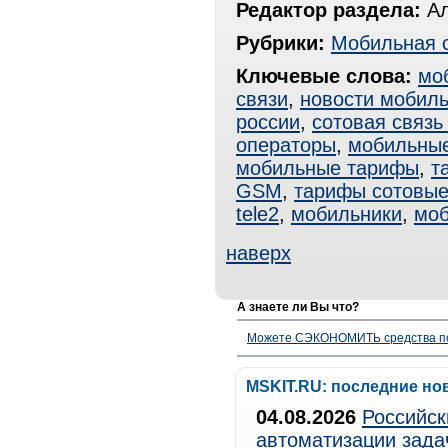
Редактор раздела:
Ал
Рубрики:
Мобильная 
Ключевые слова:
мо
связи
,
новости мобиль
россии
,
сотовая связь
операторы
,
мобильные
мобильные тарифы
,
т
GSM
,
тарифы сотовы
tele2
,
мобильники
,
мо
наверх
А знаете ли Вы что?
Можете СЭКОНОМИТЬ средства полу
MSKIT.RU: последние но
04.08.2026
Российск
автоматизации зада