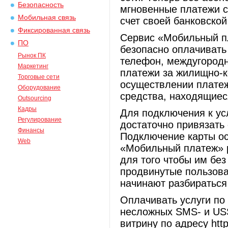
Безопасность
мгновенные платежи с
Мобильная связь
счет своей банковской
Фиксированная связь
Сервис «Мобильный пл
ПО
безопасно оплачивать 
Рынок ПК
телефон, междугород
Маркетинг
платежи за жилищно-к
Торговые сети
осуществлении плате
Оборудование
средства, находящиес
Outsourcing
Кадры
Для подключения к ус
Регулирование
достаточно привязать 
Финансы
Подключение карты ос
Web
«Мобильный платеж» р
для того чтобы им без
продвинутые пользоват
начинают разбираться 
Оплачивать услуги п
несложных SMS- и USS
витрину по адресу http