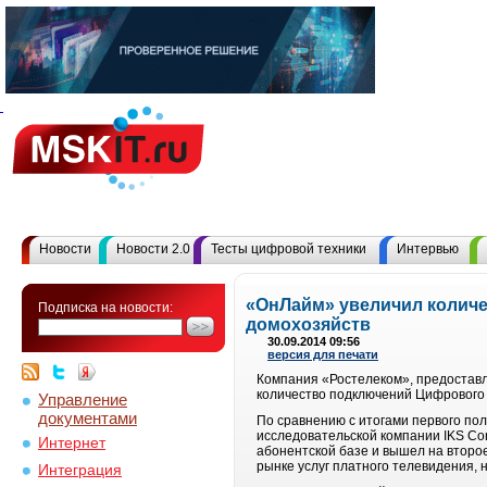
Новости
Новости 2.0
Тесты цифровой техники
Интервью
«ОнЛайм» увеличил количе
Подписка на новости:
домохозяйств
30.09.2014 09:56
версия для печати
Компания «Ростелеком», предоставл
количество подключений Цифрового Т
Управление
документами
По сравнению с итогами первого по
исследовательской компании IKS Con
Интернет
абонентской базе и вышел на второ
рынке услуг платного телевидения, н
Интеграция