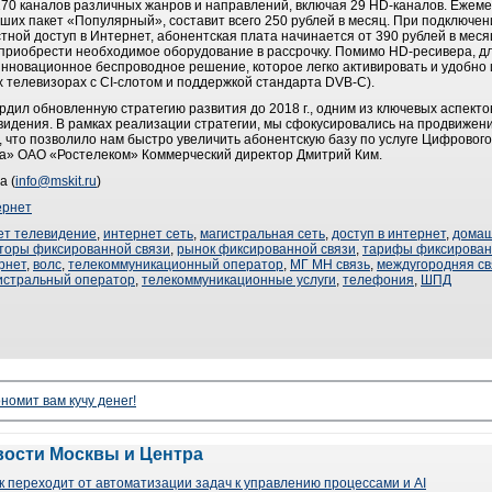
0 каналов различных жанров и направлений, включая 29 HD-каналов. Ежеме
ших пакет «Популярный», составит всего 250 рублей в месяц. При подключен
тной доступ в Интернет, абонентская плата начинается от 390 рублей в мес
приобрести необходимое оборудование в рассрочку. Помимо HD-ресивера, д
нновационное беспроводное решение, которое легко активировать и удобно 
 телевизорах с CI-слотом и поддержкой стандарта DVB-C).
вердил обновленную стратегию развития до 2018 г., одним из ключевых аспект
евидения. В рамках реализации стратегии, мы сфокусировались на продвиже
 что позволило нам быстро увеличить абонентскую базу по услуге Цифрового
а» ОАО «Ростелеком» Коммерческий директор Дмитрий Ким.
а (
info@mskit.ru
)
ернет
ет телевидение
,
интернет сеть
,
магистральная сеть
,
доступ в интернет
,
домаш
торы фиксированной связи
,
рынок фиксированной связи
,
тарифы фиксирован
рнет
,
волс
,
телекоммуникационный оператор
,
МГ МН связь
,
междугородняя св
истральный оператор
,
телекоммуникационные услуги
,
телефония
,
ШПД
номит вам кучу денег!
вости Москвы и Центра
 переходит от автоматизации задач к управлению процессами и AI