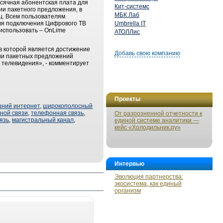
сячная абонентская плата для
Кит-системс
ии пакетного предложения, в
МБК Лаб
яц. Всем пользователям
ля подключения Цифрового ТВ
Umbrella IT
использовать – OnLime
АТОЛЛис
ов которой является достижение
Добавь свою компанию
нии пакетных предложений
 телевидения», - комментирует
Проекты
ний интернет
,
широкополосный
ной связи
,
телефонная связь
,
От разрозненной отчетности к
язь
,
магистральный канал
,
единой системе аналитики —
кейс «Холодильник.ру»
Интервью
Эволюция партнерства:
экосистема, как единый
организм