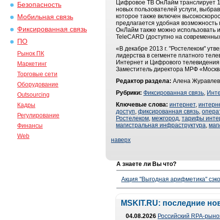
Цифровое ТВ ОнЛайм транслирует 17
Безопасность
новых пользователей услуги, выбрав
которое также включен высокоскорос
Мобильная связь
предлагается удобная возможность 
Фиксированная связь
ОнЛайм также можно использовать и
TeleCARD (доступно на современных
ПО
«В декабре 2013 г. "Ростелеком" ут
Рынок ПК
лидерства в сегменте платного тел
Интернет и Цифрового телевидения,
Маркетинг
Заместитель директора МРФ «Москв
Торговые сети
Редактор раздела:
Алена Журавлев
Оборудование
Рубрики:
Фиксированная связь
,
Инт
Outsourcing
Ключевые слова:
интернет
,
интерн
Кадры
доступ
,
фиксированная связь
,
опера
Регулирование
Ростелеком
,
межгород
,
тарифы инте
магистральная инфраструктура
,
маг
Финансы
Web
наверх
А знаете ли Вы что?
Акция "Выгодная арифметика" сэко
MSKIT.RU: последние но
04.08.2026
Российский RPA-рынок