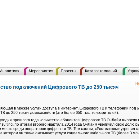
Аналитика
Мероприятия
Проекты
Каталог компаний
Управ
Н
ство подключений Цифрового ТВ до 250 тысяч
яющая в Москве услуги доступа в Интернет, цифрового ТВ и телефонии под
В до 250 тысяч домохозяйств (это более 650 тыс. телезрителей).
лугодия прошлого года количество абонентов Цифрового ТВ ОнЛайм выросло в
sulting, по итогам второго квартала 2014 года ОнЛайм увеличил свою долю р
е место среди операторов цифрового ТВ. Тем самым, «Ростелеком» укрепил с
а котором он также оказывает услуги социального кабельного ТВ (более 3 млн