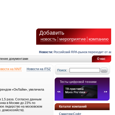
Добавить
новость
мероприятие
компанию
Новости:
Российский RPA-рынок переходит от автома
ление документами
О нас
овости на NNIT
Новости на ITSZ
Поиск:
Тесты цифровой техники
 брендом «ОнЛайм», увеличила
 1,5 раза. Согласно данным
ынка в Москве до 23% по
вое лидерство на московском
Каталог компаний
. домохозяйств).
СмартексСофт