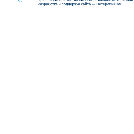
При полном или частичном использовании материалов с
Разработка и поддержка сайта —
Петерлинк Веб