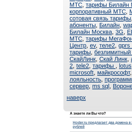
МТС
,
тарифы Билайн 
корпоративный МТС
,
сотовая связь тарифы
абоненты
,
Билайн
,
wa
Билайн Москва
,
3G
,
E
МТС
,
тарифы МегаФо
Центр
,
ev
,
теле2
,
gprs
тарифы
,
безлимитный 
СкайЛинк
,
Скай Линк
,
2
,
tele2
,
тарифы
,
lotus
microsoft
,
майкрософт
лояльность
,
программ
сервер
,
ms sql
,
Ворон
наверх
А знаете ли Вы что?
Hoster.ru предлагает два домена в
рублей