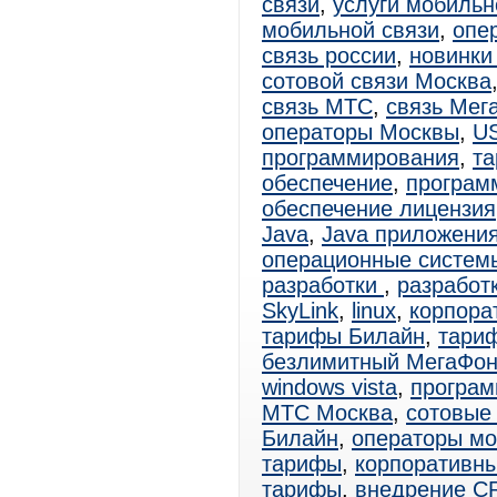
связи
,
услуги мобильн
мобильной связи
,
опе
связь россии
,
новинки
сотовой связи Москва
связь МТС
,
связь Мег
операторы Москвы
,
U
программирования
,
т
обеспечение
,
программ
обеспечение лицензия
Java
,
Java приложени
операционные систем
разработки
,
разработ
SkyLink
,
linux
,
корпора
тарифы Билайн
,
тари
безлимитный МегаФо
windows vista
,
програм
МТС Москва
,
сотовые
Билайн
,
операторы мо
тарифы
,
корпоративн
тарифы
,
внедрение C