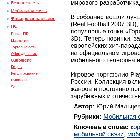
мирового разработчика
Безопасность
Мобильная связь
В собрание вошли луч
Фиксированная связь
(Real Football 2007 3D
ПО
популярные гонки «Горя
Рынок ПК
3D). Теперь новинки, 
Маркетинг
европейских хит-парад
Торговые сети
на официальном игрово
Оборудование
мобильного телефона н
Outsourcing
Кадры
Игровое портфолио Pla
Регулирование
Финансы
России. Коллекция вкл
Web
жанров и постоянно по
зарубежных и отечеств
Автор:
Юрий Мальцев
Рубрики:
Мобильная 
Ключевые слова:
ко
мобильной связи
,
моб