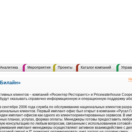
Аналитика
Мероприятия
Проекты
Каталог компаний
Управ
Н
«Билайн»
тивных клиентов – компаний «Росинтер Ресторантс» и Pricewaterhouse Coop
я будут оказывать справочно-информационную и операционную поддержку аб
 в сентябре 2006 года служба по обслуживанию национальных клиентов раз
циональных клиентов. Первый имплант-офис был открыт в компании «Русал Г
идеи имплант-офисов как одного из клиентоориентированных сервисов. В и
ных планах, услугах, формах оплаты. Менеджеры готовы предоставить любо
ную консультацию по любым вопросам, связанным с использованием сотовой
луживания имплант-менеджеры осуществляют активное взаимодействие с де
отовой связи) и IT, помогают оптимизировать учет затрат на сотовую связь.