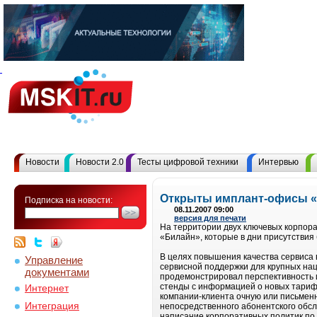
Новости
Новости 2.0
Тесты цифровой техники
Интервью
Открыты имплант-офисы 
Подписка на новости:
08.11.2007 09:00
версия для печати
На территории двух ключевых корпора
«Билайн», которые в дни присутстви
В целях повышения качества сервиса
Управление
сервисной поддержки для крупных на
документами
продемонстрировал перспективность 
стенды с информацией о новых тариф
Интернет
компании-клиента очную или письмен
Интеграция
непосредственного абонентского обс
написание корпоративных политик по с