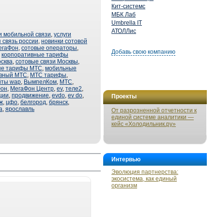
Кит-системс
МБК Лаб
Umbrella IT
АТОЛЛис
и мобильной связи
,
услуги
 связь россии
,
новинки сотовой
егаФон
,
сотовые операторы
,
Добавь свою компанию
,
корпоративные тарифы
сква
,
сотовые связи Москвы
,
ые тарифы МТС
,
мобильные
ивный МТС
,
МТС тарифы
,
йты wap
,
ВымпелКом
,
МТС
,
Фон
,
МегаФон Центр
,
ev
,
теле2
,
ции
,
продвижение
,
evdo
,
ev do
,
Проекты
ж
,
цфо
,
белгород
,
брянск
,
а
,
ярославль
От разрозненной отчетности к
единой системе аналитики —
кейс «Холодильник.ру»
Интервью
Эволюция партнерства:
экосистема, как единый
организм