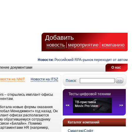
Добавить
новость
мероприятие
компанию
Новости:
Российский RPA-рынок переходит от автоматиз
ление документами
О нас
овости на NNIT
Новости на ITSZ
Поиск:
Тесты цифровой техники
ers – открылись имплант-офисы
онентам.
работала новые формы оказания
лобал Менеджмент» год назад. Он
мплант-офисах располагаются
му обратившемуся сотруднику
Каталог компаний
 связи «Билайн». Помимо
партаментами HR (например,
СмартексСофт