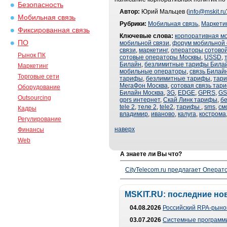
Безопасность
Автор:
Юрий Мальцев (
info@mskit.ru
Мобильная связь
Рубрики:
Мобильная связь
,
Маркети
Фиксированная связь
Ключевые слова:
корпоративная м
ПО
мобильной связи
,
форум мобильной 
связи
,
маркетинг
,
операторы сотовой
Рынок ПК
сотовые операторы Москвы
,
USSD
,
Билайн
,
безлимитные тарифы Била
Маркетинг
мобильные операторы
,
связь Билай
Торговые сети
тарифы
,
безлимитные тарифы
,
тар
МегаФон Москва
,
сотовая связь тар
Оборудование
Билайн Москва
,
3G
,
EDGE
,
GPRS
,
G
Outsourcing
gprs интернет
,
Скай Линк тарифы
,
б
tele 2
,
теле 2
,
tele2
,
тарифы
,
sms
,
см
Кадры
владимир
,
иваново
,
калуга
,
кострома
Регулирование
наверх
Финансы
Web
А знаете ли Вы что?
CityTelecom.ru предлагает Операто
MSKIT.RU: последние но
04.08.2026
Российский RPA-рынок
03.07.2026
Системные программи