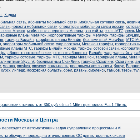
)
нг
,
Кадры
обильная связь
,
абоненты мобильной связи
,
мобильная сотовая связь
,
новинк
связи
,
новости мобильной связи
,
операторы мобильной связи россии
,
сотовая
 связи Москва
,
мобильные операторы Москвы
,
вап сайты
,
связь МТС
,
связь М
тарифные планы МегаФон
,
корпоративные тарифы МегаФон
,
тарифы SkyLink
йн
,
тарифы Билайн
,
тарифные планы Билайн
,
безлимитный МегаФон
,
МТС Мо
н
,
операторы мобильной связи
,
wap порталы
,
МегаФон тарифы
,
корпоративн
ифные планы МТС
,
тарифы Билайн Москва
,
тарифы сотовой связи
,
корпорат
ифы
,
абоненты сотовой связи
,
сотовые абоненты
,
Билайн
,
wap
,
wap сайты
,
са
SM
,
тарифы сотовые
,
тарифы МТС
,
тарифы МегаФон
,
тарифные планы
,
Мега
езлимитный SkyLink
,
безлимитный СкайЛинк
,
тарифы СкайЛинк
,
Скай Линк
,
ак
с
,
москва
,
moskva
,
moscow
,
лояльность
,
программы лояльности
,
бонус
,
Вороне
,
курск
,
липецк
,
московская область
,
орел
,
рязань
,
смоленск
,
тамбов
,
тверь
,
тул
рам связи стоимость от 350 рублей за 1 Мбит при полосе Flat 1 Гбит/с.
вости Москвы и Центра
 переходит от автоматизации задач к управлению процессами и AI
сты обсудили переход на отечественные ОС для встроенных систем