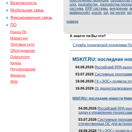
обеспечение лицензия
,
разработка 
Безопасность
unix
,
разработки
,
разработка прогр
система
,
ERP системы
,
внедрение
,
в
Мобильная связь
майкрософт
,
oracle
,
sql
,
sql server
,
sq
Фиксированная связь
наверх
ПО
Рынок ПК
А знаете ли Вы что?
Маркетинг
Торговые сети
Служба технической поддержки Fila
Оборудование
Outsourcing
MSKIT.RU: последние но
Кадры
04.08.2026
Российский RPA-рынок
Регулирование
03.07.2026
Системные программи
Финансы
18.06.2026
ГК «ЭОС» подвела ит
Web
16.06.2026
От децентрализованно
NNIT.RU: последние новости Ниж
04.08.2026
Российский RPA-рын
задач к управлению процессами
03.07.2026
Системные програм
отечественные ОС для встроен
18.06.2026
ГК «ЭОС» подвела 