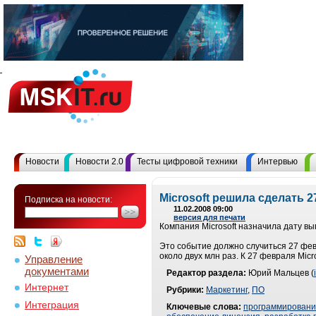
Новости
Новости 2.0
Тесты цифровой техники
Интервью
Microsoft решила сделать
Подписка на новости:
11.02.2008 09:00
версия для печати
Компания Microsoft назначила дату в
Это событие должно случиться 27 фев
около двух млн раз. К 27 февраля Micr
Управление
документами
Редактор раздела:
Юрий Мальцев (
Интернет
Рубрики:
Маркетинг
,
ПО
Интеграция
Ключевые слова:
программирован