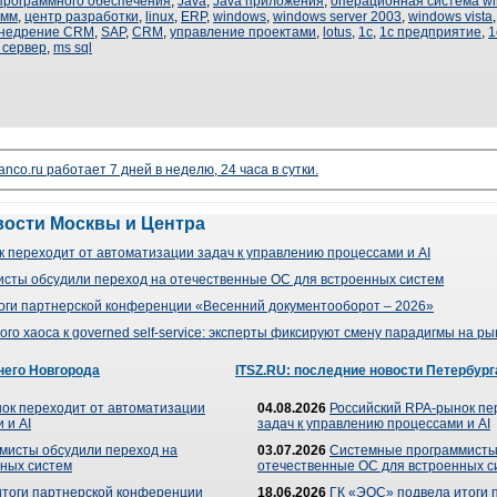
программного обеспечения
,
Java
,
Java приложения
,
операционная система w
амм
,
центр разработки
,
linux
,
ERP
,
windows
,
windows server 2003
,
windows vista
недрение CRM
,
SAP
,
CRM
,
управление проектами
,
lotus
,
1с
,
1с предприятие
,
1
l сервер
,
ms sql
nco.ru работает 7 дней в неделю, 24 часа в сутки.
вости Москвы и Центра
 переходит от автоматизации задач к управлению процессами и AI
сты обсудили переход на отечественные ОС для встроенных систем
оги партнерской конференции «Весенний документооборот – 2026»
го хаоса к governed self-service: эксперты фиксируют смену парадигмы на р
него Новгорода
ITSZ.RU: последние новости Петербург
ок переходит от автоматизации
04.08.2026
Российский RPA-рынок пе
 и AI
задач к управлению процессами и AI
мисты обсудили переход на
03.07.2026
Системные программисты
ных систем
отечественные ОС для встроенных с
итоги партнерской конференции
18.06.2026
ГК «ЭОС» подвела итоги 