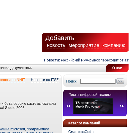
Добавить
новость
мероприятие
компанию
Новости:
Российский RPA-рынок переходит от автома
ление документами
О нас
овости на NNIT
Новости на ITSZ
Поиск:
Тесты цифровой техники
ни бета-версию системы скачали
al Studio 2008.
Каталог компаний
ение microsoft
,
программное
СмартексСофт