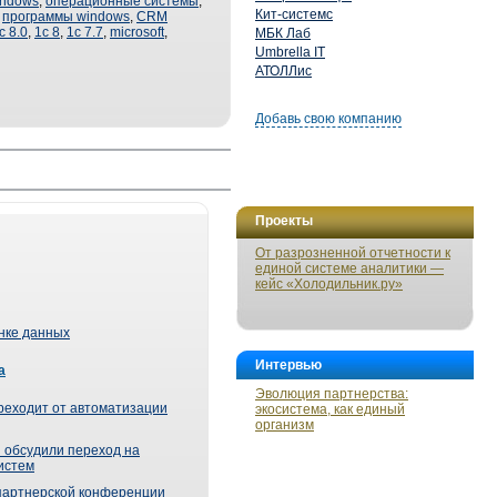
indows
,
операционные системы
,
Кит-системс
,
программы windows
,
CRM
с 8.0
,
1с 8
,
1с 7.7
,
microsoft
,
МБК Лаб
Umbrella IT
АТОЛЛис
Добавь свою компанию
Проекты
От разрозненной отчетности к
единой системе аналитики —
кейс «Холодильник.ру»
ынке данных
Интервью
а
Эволюция партнерства:
реходит от автоматизации
экосистема, как единый
организм
 обсудили переход на
истем
партнерской конференции