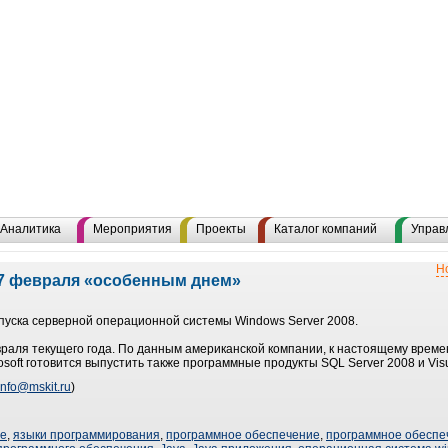
Аналитика
Мероприятия
Проекты
Каталог компаний
Управ
Н
 27 февраля «особенным днем»
ыпуска серверной операционной системы Windows Server 2008.
раля текущего года. По данным американской компании, к настоящему време
osoft готовится выпустить также программные продукты SQL Server 2008 и Visu
info@mskit.ru
)
ие
,
языки программирования
,
программное обеспечение
,
программное обеспеч