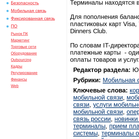
Терминалы находятся в
Безопасность
Мобильная связь
Для пополнения баланс
Фиксированная связь
пластиковых карт Visa, 
ПО
Dinners Club.
Рынок ПК
Маркетинг
По словам IT-директор
Торговые сети
платежные карты - оди
Оборудование
оплаты товаров и услуг
Outsourcing
Кадры
Редактор раздела:
Юр
Регулирование
Рубрики:
Мобильная 
Финансы
Web
Ключевые слова:
ко
мобильной связи
,
моб
связи
,
услуги мобильн
мобильной связи
,
опе
связь россии
,
новинки
терминалы
,
прием пл
системы
,
терминалы 