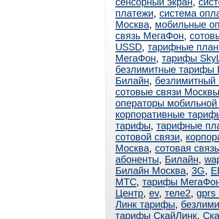
сенсорный экран
,
сис
платежи
,
система опл
Москва
,
мобильные о
связь МегаФон
,
сотов
USSD
,
тарифные пла
МегаФон
,
тарифы SkyL
безлимитные тарифы 
Билайн
,
безлимитный
сотовые связи Москв
операторы мобильной
корпоративные тари
тарифы
,
тарифные пл
сотовой связи
,
корпор
Москва
,
сотовая связ
абоненты
,
Билайн
,
wa
Билайн Москва
,
3G
,
E
МТС
,
тарифы МегаФо
Центр
,
ev
,
теле2
,
gprs
Линк тарифы
,
безлими
тарифы СкайЛинк
,
Ска