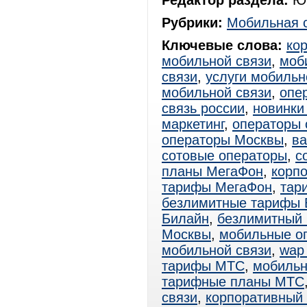
Редактор раздела:
Юр
Рубрики:
Мобильная 
Ключевые слова:
ко
мобильной связи
,
моб
связи
,
услуги мобильн
мобильной связи
,
опе
связь россии
,
новинки
маркетинг
,
операторы 
операторы Москвы
,
ва
сотовые операторы
,
с
планы МегаФон
,
корп
тарифы МегаФон
,
тар
безлимитные тарифы 
Билайн
,
безлимитный
Москвы
,
мобильные о
мобильной связи
,
wap
тарифы МТС
,
мобиль
тарифные планы МТС
связи
,
корпоративный