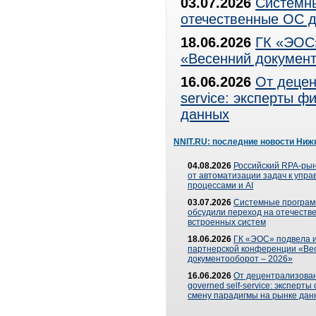
03.07.2026
Системны
отечественные ОС д
18.06.2026
ГК «ЭОС»
«Весенний документ
16.06.2026
От децен
service: эксперты 
данных
NNIT.RU: последние новости Ниж
04.08.2026
Российский RPA-рын
от автоматизации задач к упр
процессами и AI
03.07.2026
Системные програ
обсудили переход на отечеств
встроенных систем
18.06.2026
ГК «ЭОС» подвела и
партнерской конференции «Ве
документооборот – 2026»
16.06.2026
От децентрализован
governed self-service: эксперт
смену парадигмы на рынке дан