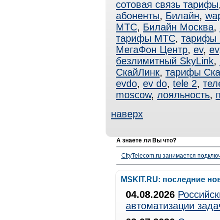
сотовая связь тарифы
абоненты
,
Билайн
,
wa
МТС
,
Билайн Москва
,
тарифы МТС
,
тарифы
МегаФон Центр
,
ev
,
ev
безлимитный SkyLink
,
СкайЛинк
,
тарифы Ск
evdo
,
ev do
,
tele 2
,
тел
moscow
,
лояльность
,
наверх
А знаете ли Вы что?
CityTelecom.ru занимается подклю
MSKIT.RU: последние но
04.08.2026
Российск
автоматизации зада