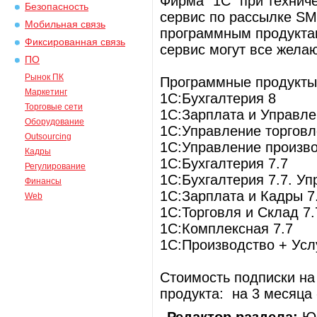
Фирма "1С" при технич
Безопасность
сервис по рассылке SM
Мобильная связь
программным продуктам
Фиксированная связь
сервис могут все желающ
ПО
Рынок ПК
Программные продукты
Маркетинг
1С:Бухгалтерия 8
Торговые сети
1С:Зарплата и Управл
Оборудование
1С:Управление торговл
Outsourcing
1С:Управление произв
Кадры
1C:Бухгалтерия 7.7
Регулирование
1C:Бухгалтерия 7.7. У
Финансы
1C:Зарплата и Кадры 7
Web
1C:Торговля и Склад 7.
1С:Комплексная 7.7
1С:Производство + Услу
Стоимость подписки н
продукта: на 3 месяца -