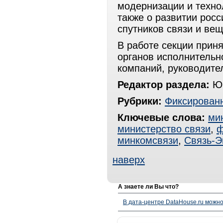
модернизации и техно
также о развитии росс
спутников связи и ве
В работе секции прин
органов исполнительн
компаний, руководите
Редактор раздела:
Юр
Рубрики:
Фиксированн
Ключевые слова:
ми
министерство связи
,
ф
минкомсвязи
,
Связь-Э
наверх
А знаете ли Вы что?
В дата-центре DataHouse.ru можно