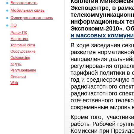
Коллегии Минкомсвяз
Безопасность
Экспоцентре, в рамк
Мобильная связь
телекоммуникационн
Фиксированная связь
информационных техн
ПО
Экспокомм-2010». О
Рынок ПК
и массовых коммуни
Маркетинг
В ходе заседания се
Торговые сети
развитие нормативной 
Оборудование
Outsourcing
направления дальнейш
Кадры
регулирования отрасл
Регулирование
тарифной политики в о
Финансы
год и среднесрочную 
Web
радиочастотного спек
радиочастотного спект
отечественного телек
современные мировые
Кроме того, участник
работы Рабочей групп
Комиссии при Президе