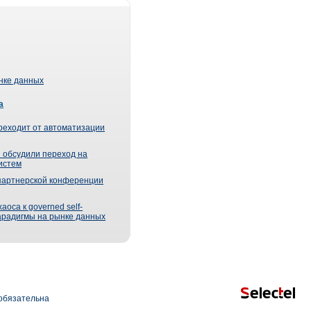
ынке данных
а
реходит от автоматизации
 обсудили переход на
истем
партнерской конференции
оса к governed self-
парадигмы на рынке данных
обязательна