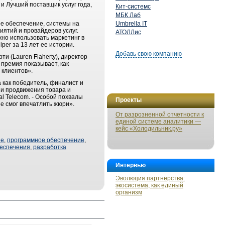
 Лучший поставщик услуг года,
Кит-системс
МБК Лаб
ое обеспечение, системы на
Umbrella IT
ятий и провайдеров услуг.
АТОЛЛис
но использовать маркетинг в
er за 13 лет ее истории.
Добавь свою компанию
и (Lauren Flaherty), директор
 премия показывает, как
 клиентов».
 как победитель, финалист и
ии продвижения товара и
l Telecom. - Особой похвалы
Проекты
е смог впечатлить жюри».
От разрозненной отчетности к
единой системе аналитики —
кейс «Холодильник.ру»
ие
,
программное обеспечение
,
беспечения
,
разработка
Интервью
Эволюция партнерства:
экосистема, как единый
организм