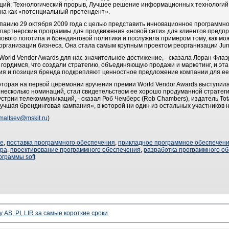
ций: Технологический прорыв, Лучшее решение информационных технологий и
ена как «потенциальный претендент».
ампанию 29 октября 2009 года с целью представить инновационное программн
 партнерские программы для продвижения «новой сети» для клиентов предпри
вого логотипа и брендинговой политики и послужила примером тому, как мож
организации бизнеса. Она стала самым крупным проектом реорганизации Junip
orld Vendor Awards для нас значительное достижение, - сказала Лоран Флаэрт
ы гордимся, что создали стратегию, объединяющую продажи и маркетинг, и эта
я и позиция бренда подкрепляют ценностное предложение компании для ее
которая на первой церемонии вручения премии World Vendor Awards выступила
несколько номинаций, стал свидетельством ее хорошо продуманной стратег
стрии телекоммуникаций, - сказал Роб Чемберс (Rob Chambers), издатель Tota
чшая брендинговая кампания», в которой ни один из остальных участников н
maltsev@mskit.ru
)
ие
,
поставка программного обеспечения
,
прикладное программное обеспечен
ера
,
проектирование программного обеспечения
,
разработка программного о
ограммы soft
 AS, PI, LIR за самые короткие сроки