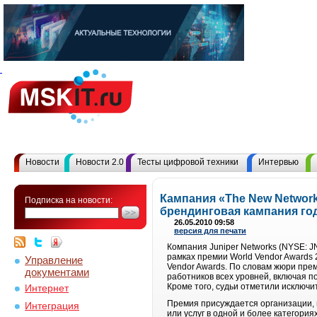
Новости
Новости 2.0
Тесты цифровой техники
Интервью
Кампания «The New Network
Подписка на новости:
брендинговая кампания го
26.05.2010 09:58
версия для печати
Компания Juniper Networks (NYSE: J
рамках премии World Vendor Awards 
Управление
Vendor Awards. По словам жюри прем
документами
работников всех уровней, включая п
Кроме того, судьи отметили исключи
Интернет
Премия присуждается организации,
Интеграция
или услуг в одной и более категори