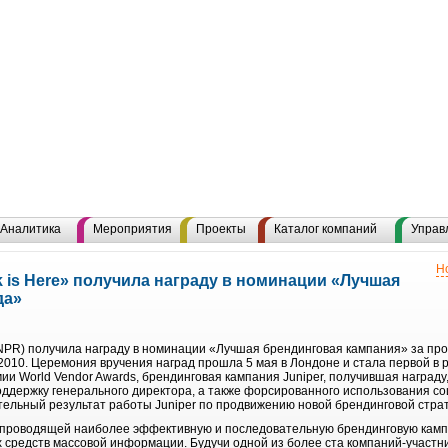
Аналитика
Мероприятия
Проекты
Каталог компаний
Управ
Н
 is Here» получила награду в номинации «Лучшая
да»
NPR) получила награду в номинации «Лучшая брендинговая кампания» за прое
2010. Церемония вручения наград прошла 5 мая в Лондоне и стала первой в 
ии World Vendor Awards, брендинговая кампания Juniper, получившая награду
оддержку генерального директора, а также форсированного использования с
тельный результат работы Juniper по продвижению новой брендинговой страт
 проводящей наиболее эффективную и последовательную брендинговую кам
ях средств массовой информации. Будучи одной из более ста компаний-участн