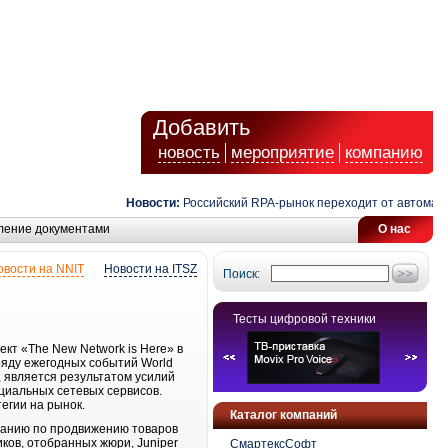
Добавить
новость
мероприятие
компанию
Новости:
Российский RPA-рынок переходит от автоматиза
ление документами
О нас
овости на NNIT
Новости на ITSZ
Поиск:
Тесты цифровой техники
кт «The New Network is Here» в
ряду ежегодных событий World
, является результатом усилий
оциальных сетевых сервисов.
егии на рынок.
Каталог компаний
панию по продвижению товаров
иков, отобранных жюри, Juniper
СмартексСофт