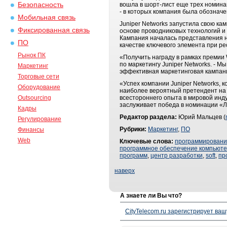
Безопасность
вошла в шорт-лист еще трех номина
- в которых компания была обознач
Мобильная связь
Juniper Networks запустила свою к
Фиксированная связь
основе проводниковых технологий и
Кампания началась представления но
ПО
качестве ключевого элемента при ре
Рынок ПК
«Получить награду в рамках премии W
по маркетингу Juniper Networks. - М
Маркетинг
эффективная маркетинговая кампани
Торговые сети
«Успех компании Juniper Networks, 
Оборудование
наиболее вероятный претендент на 
Outsourcing
всестороннего опыта в мировой инду
заслуживает победа в номинации «Лу
Кадры
Редактор раздела:
Юрий Мальцев (
Регулирование
Рубрики:
Маркетинг
,
ПО
Финансы
Web
Ключевые слова:
программирован
программное обеспечение компьют
программ
,
центр разработки
,
soft
,
пр
наверх
А знаете ли Вы что?
CityTelecom.ru зарегистрирует вашу