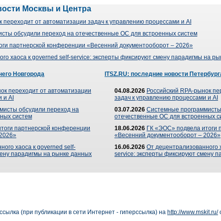
вости Москвы и Центра
 переходит от автоматизации задач к управлению процессами и AI
сты обсудили переход на отечественные ОС для встроенных систем
оги партнерской конференции «Весенний документооборот – 2026»
го хаоса к governed self-service: эксперты фиксируют смену парадигмы на р
него Новгорода
ITSZ.RU: последние новости Петербург
ок переходит от автоматизации
04.08.2026
Российский RPA-рынок пе
 и AI
задач к управлению процессами и AI
мисты обсудили переход на
03.07.2026
Системные программисты
ных систем
отечественные ОС для встроенных с
итоги партнерской конференции
18.06.2026
ГК «ЭОС» подвела итоги 
 2026»
«Весенний документооборот – 2026»
ого хаоса к governed self-
16.06.2026
От децентрализованного ха
мену парадигмы на рынке данных
service: эксперты фиксируют смену 
сылка (при публикации в сети Интернет - гиперссылка) на
http://www.mskit.ru/