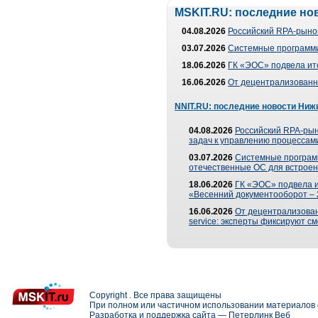
MSKIT.RU: последние но
04.08.2026
Российский RPA-рынок
03.07.2026
Системные программи
18.06.2026
ГК «ЭОС» подвела ит
16.06.2026
От децентрализованно
NNIT.RU: последние новости Ниж
04.08.2026
Российский RPA-рын
задач к управлению процессами
03.07.2026
Системные програм
отечественные ОС для встроен
18.06.2026
ГК «ЭОС» подвела 
«Весенний документооборот –
16.06.2026
От децентрализованн
service: эксперты фиксируют с
Copyright . Все права защищены
При полном или частичном использовании материалов с
Разработка и поддержка сайта —
Петерлинк Веб