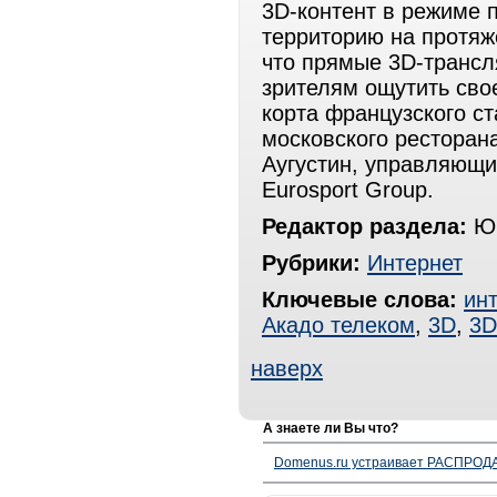
3D-контент в режиме 
территорию на протяж
что прямые 3D-трансл
зрителям ощутить сво
корта французского ст
московского ресторана
Аугустин, управляющи
Eurosport Group.
Редактор раздела:
Юр
Рубрики:
Интернет
Ключевые слова:
ин
Акадо телеком
,
3D
,
3D
наверх
А знаете ли Вы что?
Domenus.ru устраивает РАСПРОДА