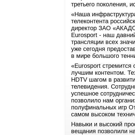
третьего поколения, 
«Наша инфраструктура
телеконтента российс
директор ЗАО «АКАДО
Eurosport - наш давн
трансляции всех знач
уже сегодня предоста
в мире большого тенн
«Eurosport стремится
лучшим контентом. Те
HDTV шагом в развити
телевидения. Сотрудни
успешное сотрудниче
позволило нам органи
полуфинальных игр От
самом высоком технич
Навыки и высокий про
вещания позволили н