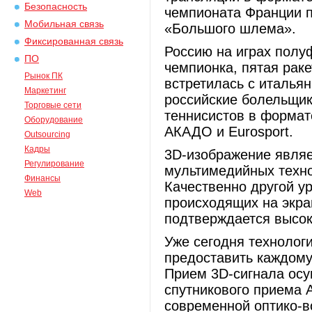
Безопасность
чемпионата Франции п
Мобильная связь
«Большого шлема».
Фиксированная связь
Россию на играх пол
ПО
чемпионка, пятая рак
Рынок ПК
встретилась с италья
Маркетинг
российские болельщик
Торговые сети
теннисистов в формат
Оборудование
АКАДО и Eurosport.
Outsourcing
Кадры
3D-изображение являе
Регулирование
мультимедийных техно
Финансы
Качественно другой у
Web
происходящих на экра
подтверждается высо
Уже сегодня технолог
предоставить каждому
Прием 3D-сигнала осу
спутникового приема 
современной оптико-в