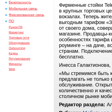
Безопасность
Фирменные стойки Tel
Мобильная связь
в крупных торговых це
Фиксированная связь
вокзалах. Теперь жите
ПО
выгодным тарифом «З
от своего дома, сове
Рынок ПК
Маркетинг
магазине. Продавцы-к
Торговые сети
особенностях тарифа и
Оборудование
роуминге – на даче, 
Outsourcing
странам. Подключени
Кадры
бесплатно.
Регулирование
Финансы
Инесса Галактионова,
Web
«Мы стремимся быть к
предлагать не только
обслуживание. Открыт
количественно и качес
столичном рынке моби
Редактор раздела:
Ал