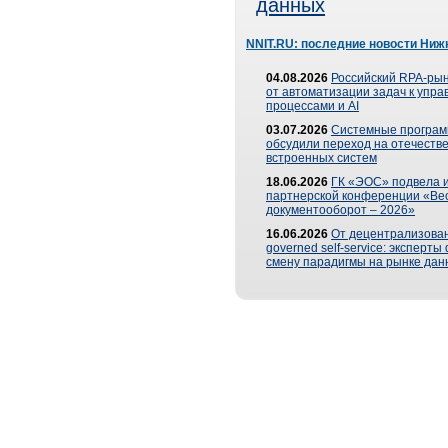
данных
NNIT.RU: последние новости Ниж
04.08.2026
Российский RPA-рын
от автоматизации задач к упр
процессами и AI
03.07.2026
Системные програ
обсудили переход на отечеств
встроенных систем
18.06.2026
ГК «ЭОС» подвела и
партнерской конференции «Ве
документооборот – 2026»
16.06.2026
От децентрализован
governed self-service: эксперт
смену парадигмы на рынке дан