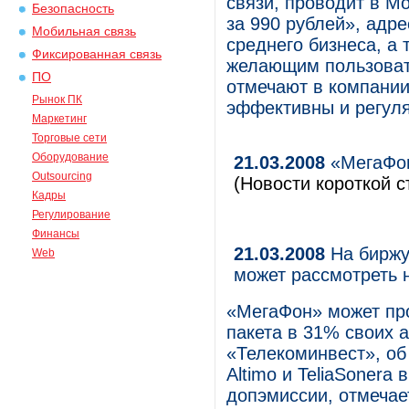
связи, проводит в М
Безопасность
за 990 рублей», адр
Мобильная связь
среднего бизнеса, а
Фиксированная связь
желающим пользовать
ПО
отмечают в компании
Рынок ПК
эффективны и регуля
Маркетинг
Торговые сети
Оборудование
21.03.2008
«МегаФон
Outsourcing
(Новости короткой с
Кадры
Регулирование
Финансы
21.03.2008
На биржу
Web
может рассмотреть 
«МегаФон» может пр
пакета в 31% своих 
«Телеком­инвест», об
Altimo и TeliaSonera
допэмиссии, отмечае