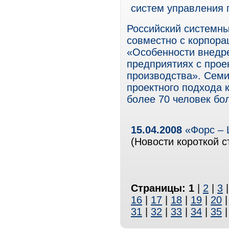
систем управления 
Российский системны
совместно с корпора
«Особенности внедр
предприятиях с прое
производства». Сем
проектного подхода 
более 70 человек бо
15.04.2008
«Форс – 
(Новости короткой с
Страницы:
1
|
2
|
3
16
|
17
|
18
|
19
|
20
31
|
32
|
33
|
34
|
35