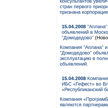
консультантов увелич
стран первого приор
признана корпораци
15.04.2008
"Аплана"
объявлений в Моск
"Домодедово"
(Ново
Компания "Аплана" 
"Домодедово" объяв
эксплуатацию в пол
объявлений.
15.04.2008
Компания
ИБС «Гефест» во В
«Республиканский б
Компания «ПрограмБа
являются партнерами