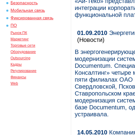
«Ай-Теко» представл
Безопасность
интеграции корпорат
Мобильная связь
функциональной пл
Фиксированная связь
ПО
01.09.2010
Энергети
Рынок ПК
(Новости)
Маркетинг
Торговые сети
В энергогенерирующе
Оборудование
модернизации систе
Outsourcing
Кадры
Documentum. Специа
Регулирование
Консалтинг» четыре 
Финансы
пяти филиалах ОАО 
Web
Свердловской, Пско
Ставропольском крае
модернизация систем
базе Documentum, од
устраивала.
14.05.2010
Компания