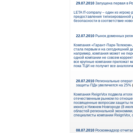
29.07.2010
Запущена первая в Ро
LETA IT-company – один из игроко
предоставления типизированной 
безопасности в соответствие нов
22.07.2010
Рынок доменных реги
Компания «Гарант-Парк-Телеком»,
стала первым и на сегодняшний де
например, компания может не пер
одной компании не совсем коррект
все крупные компании приложат ма
пока ТЦИ не получит все аналогич
20.07.2010
Региональные операто
защиты ПДн увеличился на 25%
Компания ReignVox подвела итоги
отечественным рынком по отношен
посвященные вопросам защиты пер
июня) и Нижнем Новгороде (8 июл
областей региональной экономики
специалисты компании ReignVox,
08.07.2010
Роскомнадзор отчита