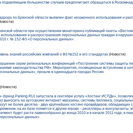
, в подавляющем большинстве случаев предпочитают обращаться в Роскомнад
дзора по Брянской области выявлен факт незаконного использования и ра
Новости)
янской области при осуществлении мониторинга публикаций газеты «Вестни
 использования и распространения персональных данных граждан в наруше
2010 г. № 152-ФЗ «О персональных данных».
овень знаний российских компаний о ФЗ №152 и его стандартах
(Новости)
завершении серии региональных конференций «Построение системы защиты п
аниями законодательства РФ». Мероприятия, посвященные вступлению в силу
сональных данных», прошли в одиннадцати городах России.
(Новости)
 (бренд Parking.RU) запустила в сентябре услугу «Хостинг ИСПДн», позвол
) выносить на аутсорсинг интернет-магазины, системы биллинга, социальные
могут не более десятка - двух крупнейших хостинг-провайдеров, обладающих
еменем, на их базе появятся и другие игроки – реселлеры и консультанты, 
егмент будет расти лавинообразно до конца 2010 и в начале 2011 года, в пер
 персональных данных».