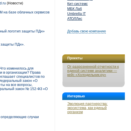
d.ru
(Новости)
Кит-системс
МБК Лаб
M на базе облачных сервисов
Umbrella IT
АТОЛЛис
ный логотип защиты ПДн»
Добавь свою компанию
 защиты ПДн».
Проекты
От разрозненной отчетности к
 Что изменилось для
единой системе аналитики —
и в организации? Права
кейс «Холодильник.ру»
риглашает специалистов по
Федеральный закон «О
ты на все вопросы,
еральный закон № 152-ФЗ «О
Интервью
Эволюция партнерства:
экосистема, как единый
организм
, определяющие случаи