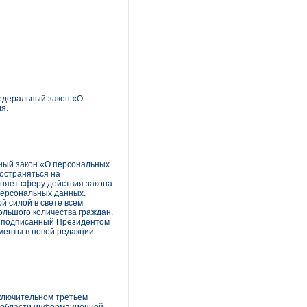
едеральный закон «О
я.
ьный закон «О персональных
ространяться на
няет сферу действия закона
персональных данных.
й силой в свете всем
ольшого количества граждан.
ил подписанный Президентом
оменты в новой редакции
аключительном третьем