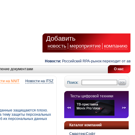
Добавить
новость
мероприятие
компанию
Новости:
Российский RPA-рынок переходит от автоматиз
ление документами
О нас
ти на NNIT
Новости на ITSZ
Поиск:
Тесты цифровой техники
е данные защищаются плохо.
на тему защиты персональных
об их персональных данных
Каталог компаний
СмартексСофт