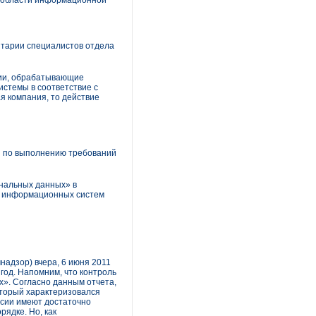
в области информационной
нтарии специалистов отдела
ции, обрабатывающие
стемы в соответствие с
я компания, то действие
й по выполнению требований
ональных данных» в
ия информационных систем
адзор) вчера, 6 июня 2011
год. Напомним, что контроль
». Согласно данным отчета,
оторый характеризовался
ссии имеют достаточно
ядке. Но, как