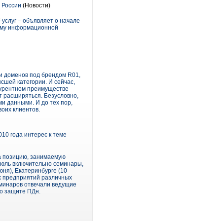
а России
(Новости)
услуг – объявляет о начале
тему информационной
и доменов под брендом R01,
сшей категории. И сейчас,
нкурентном преимуществе
т расширяться. Безусловно,
и данными. И до тех пор,
воих клиентов.
10 года интерес к теме
ла позицию, занимаемую
июль включительно семинары,
ня), Екатеринбурге (10
х предприятий различных
еминаров отвечали ведущие
о защите ПДн.