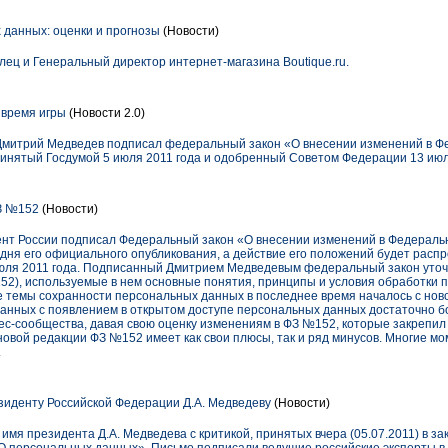
 данных: оценки и прогнозы
(Новости)
ец и Генеральный директор интернет-магазина Boutique.ru.
 время игры
(Новости 2.0)
 Дмитрий Медведев подписал федеральный закон «О внесении изменений в Ф
ринятый Госдумой 5 июля 2011 года и одобренный Советом Федерации 13 июл
З №152
(Новости)
дент России подписал Федеральный закон «О внесении изменений в Федерал
о дня его официального опубликования, а действие его положений будет расп
юля 2011 года. Подписанный Дмитрием Медведевым федеральный закон уточ
2), используемые в нем основные понятия, принципы и условия обработки 
е темы сохранности персональных данных в последнее время началось с ново
занных с появлением в открытом доступе персональных данных достаточно б
нес-сообщества, давая свою оценку изменениям в ФЗ №152, которые закреп
в новой редакции ФЗ №152 имеет как свои плюсы, так и ряд минусов. Многие м
.
иденту Российской Федерации Д.А. Медведеву
(Новости)
имя президента Д.А. Медведева с критикой, принятых вчера (05.07.2011) в з