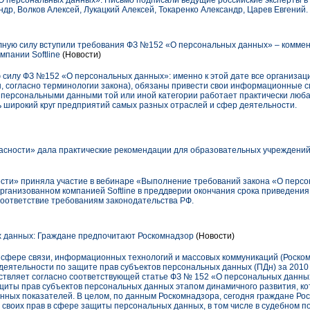
 «О персональных данных». Письмо подписали ведущие российские эксперты 
др, Волков Алексей, Лукацкий Алексей, Токаренко Александр, Царев Евгений.
олную силу вступили требования ФЗ №152 «О персональных данных» – комме
пании Softline
(Новости)
ую силу ФЗ №152 «О персональных данных»: именно к этой дате все организа
 согласно терминологии закона), обязаны привести свои информационные си
с персональными данными той или иной категории работает практически люба
ь широкий круг предприятий самых разных отраслей и сфер деятельности.
сности» дала практические рекомендации для образовательных учреждени
ости» приняла участие в вебинаре «Выполнение требований закона «О перс
рганизованном компанией Softline в преддверии окончания срока приведен
оответствие требованиям законодательства РФ.
 данных: Граждане предпочитают Роскомнадзор
(Новости)
 сфере связи, информационных технологий и массовых коммуникаций (Роскомн
 деятельности по защите прав субъектов персональных данных (ПДн) за 2010 
ствляет согласно соответствующей статье ФЗ № 152 «О персональных данных
щиты прав субъектов персональных данных этапом динамичного развития, к
енных показателей. В целом, по данным Роскомнадзора, сегодня граждане Ро
воих прав в сфере защиты персональных данных, в том числе в судебном пор