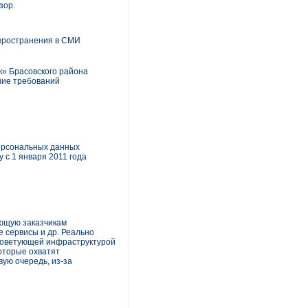
зор.
спространения в СМИ
к» Брасовского района
ние требований
ерсональных данных
 с 1 января 2011 года
яющую заказчикам
 сервисы и др. Реально
 советующей инфраструктурой
которые охватят
вую очередь, из-за