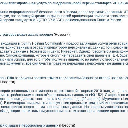
ссии типизированная услуга по внедрению новой версии стандарта ИБ Банк
 рынка информационной безопасности в России, оператор типизированных ИТ-
услуги, позволяющей кредитно-финансовой организации привести свою сис
ой версии стандарта ИБ (СТО БР ИББС), рекомендованного Банком России.
страторов может ждать передел
(Новости)
 входящая в группу Hosting Community и предоставляющая услуги регистраци
нь единственным в отрасли оператором персональных данных I-ой, самой вы
едавать данные в Технический центр Интернет. Однако говорить о явном ко
но. Список компаний, которые смогут не передавать свои данные в ТЦИ, буде
ксимум усилий, для того чтобы получить лицензию на работу с персональным
ные документы, все они будут в праве не передавать персональные данные с
ры ПДн озабочены соответствием требованиям Закона: за второй квартал 20
(Новости)
 серии региональных семинаров, стартовавшей в апреле 2010 года, и оцени
ию к требованиям закона «О персональных данных» (ФЗ-152). С апреля по 
сональных данных, состоялись в Калининграде (29 апреля), Мурманске (1 ию
я). В семинарах приняли активное участие представители наиболее значимы
, являющиеся операторами персональных данных. На вопросы участников с
 обладающие значительным успешным опытом в части реализации проектов п
лся о защите персональных данных
(Новости)