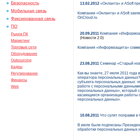
Безопасность
13.02.2012
«Онланта» и ASoft пр
Мобильная связь
Компании «Онланта» и ASoft закл
OnCloud.ru.
Фиксированная связь
ПО
20.09.2011
Компания «Информзащ
Рынок ПК
(Новости 2.0)
Маркетинг
Торговые сети
Компания «Информзащита» совмес
Оборудование
Outsourcing
23.08.2011
Семинар «Старый нов
Кадры
Как вы знаете, 27 июля 2011 года
Регулирование
оператора персональных данных? 
Финансы
субъекта персональных данных: ч
работе с персональными данными
Web
персональных данных», который со
касающиеся организации работы 
персональных данных».
10.08.2011
Что сулят поправки в
В июле были подписаны Президен
обработки персональных данных 