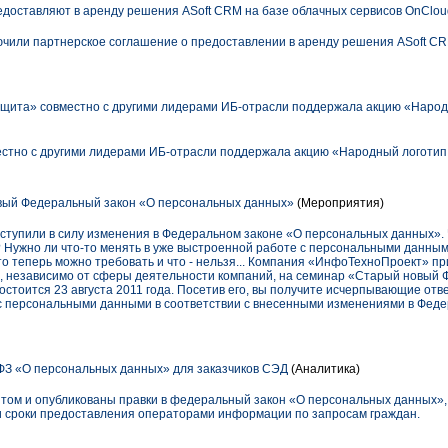
едоставляют в аренду решения ASoft CRM на базе облачных сервисов OnClou
ючили партнерское соглашение о предоставлении в аренду решения ASoft CR
ита» совместно с другими лидерами ИБ-отрасли поддержала акцию «Народ
тно с другими лидерами ИБ-отрасли поддержала акцию «Народный логотип
ый Федеральный закон «О персональных данных»
(Мероприятия)
 вступили в силу изменения в Федеральном законе «О персональных данных».
Нужно ли что-то менять в уже выстроенной работе с персональными данным
то теперь можно требовать и что - нельзя... Компания «ИнфоТехноПроект» п
, независимо от сферы деятельности компаний, на семинар «Старый новый 
стоится 23 августа 2011 года. Посетив его, вы получите исчерпывающие отве
с персональными данными в соответствии с внесенными изменениями в Фед
 ФЗ «О персональных данных» для заказчиков СЭД
(Аналитика)
том и опубликованы правки в федеральный закон «О персональных данных»
и сроки предоставления операторами информации по запросам граждан.