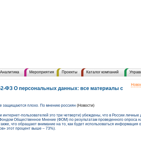
Аналитика
Мероприятия
Проекты
Каталог компаний
Управ
Новос
2-ФЗ О персональных данных: все материалы с
 защищаются плохо. По мнению россиян
(Новости)
ди интернет-пользователей это три четверти) убеждены, что в России личны
 Фондом Общественное Мнение (ФОМ) по результатам проведенного опроса 
также, что обращают внимание на то, как будет использоваться информация 
ов» этот процент выше – 73%).