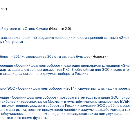
лог)
й путевки от «Стинс Коман»
(Новости 2.0)
 завершила проект по созданию концепции информационной системы «Элект
у (Ростуризм).
орот – 2014»: эволюция за 20 лет и взгляд в будущее
(Новости)
ференция «Осенний документооборот», ежегодно проводимая компанией «Э
дартизации электронных документов ПК6. В юбилейный для ЭОС и всего оте
вая страница электронного документооборота России».
ия ЭОС «Осенний документооборот – 2014»: свежий импульс нашим проект
нция «Осенний документооборот», которую в этом году компания ЭОС приуро
з наиболее интересных залов Москвы – в мультифункциональном центре EVE
тия электронного документооборота в России и компании ЭОС за 20 лет, оце
пективы рынка, новинки продуктовой линейки и задумки разработчиков, а та
 обсуждалось на пленарном заседании, последовавших за ним двух параллел
ерерывах и во время фуршета.