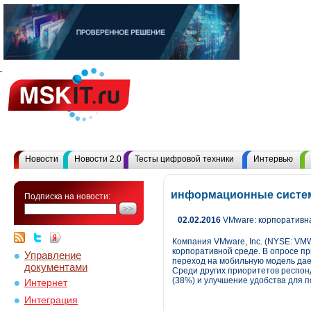
Новости
Новости 2.0
Тесты цифровой техники
Интервью
информационные систем
Подписка на новости:
02.02.2016
VMware: корпоративна
Компания VMware, Inc. (NYSE: VM
корпоративной среде. В опросе п
Управление
переход на мобильную модель дае
документами
Среди других приоритетов респо
(38%) и улучшение удобства для п
Интернет
Интеграция