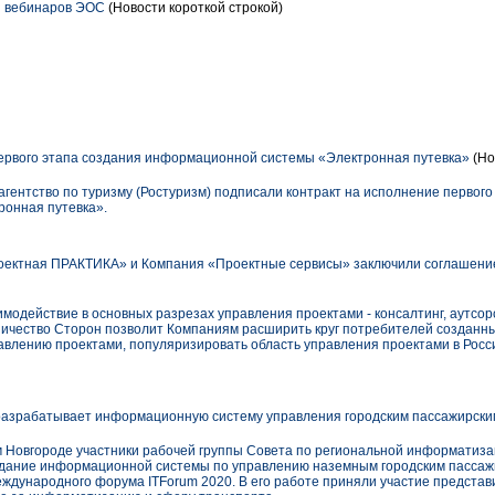
я вебинаров ЭОС
(Новости короткой строкой)
ервого этапа создания информационной системы «Электронная путевка»
(Но
гентство по туризму (Ростуризм) подписали контракт на исполнение первого
онная путевка».
оектная ПРАКТИКА» и Компания «Проектные сервисы» заключили соглашение
одействие в основных разрезах управления проектами - консалтинг, аутсорс
чество Сторон позволит Компаниям расширить круг потребителей созданны
авлению проектами, популяризировать область управления проектами в Росс
разрабатывает информационную систему управления городским пассажирски
 Новгороде участники рабочей группы Совета по региональной информатиза
здание информационной системы по управлению наземным городским пассаж
еждународного форума ITForum 2020. В его работе приняли участие представ