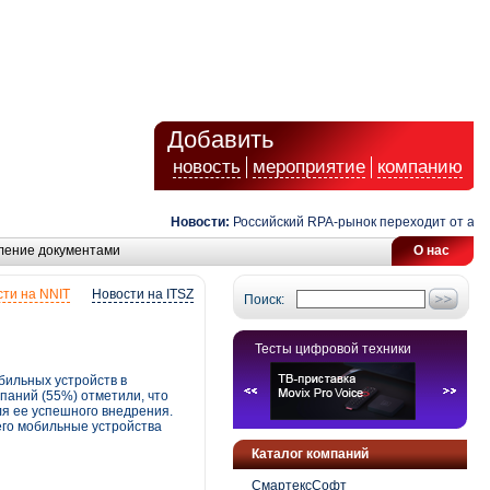
Добавить
новость
мероприятие
компанию
Новости:
Российский RPA-рынок переходит от автомати
ление документами
О нас
ти на NNIT
Новости на ITSZ
Поиск:
Тесты цифровой техники
бильных устройств в
паний (55%) отметили, что
я ее успешного внедрения.
го мобильные устройства
Каталог компаний
СмартексСофт