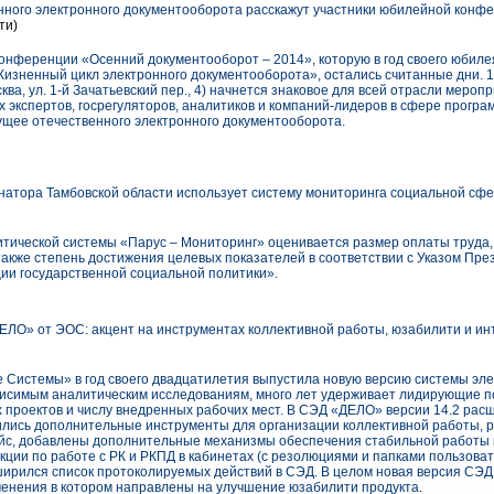
нного электронного документооборота расскажут участники юбилейной кон
ти)
конференции «Осенний документооборот – 2014», которую в год своего юбиле
изненный цикл электронного документооборота», остались считанные дни. 17
, ул. 1-й Зачатьевский пер., 4) начнется знаковое для всей отрасли мероп
 экспертов, госрегуляторов, аналитиков и компаний-лидеров в сфере програ
ущее отечественного электронного документооборота.
атора Тамбовской области использует систему мониторинга социальной сф
ической системы «Парус – Мониторинг» оценивается размер оплаты труда,
акже степень достижения целевых показателей в соответствии с Указом През
ии государственной социальной политики».
ЛО» от ЭОС: акцент на инструментах коллективной работы, юзабилити и и
Системы» в год своего двадцатилетия выпустила новую версию системы эле
ависимым аналитическим исследованиям, много лет удерживает лидирующие п
 проектов и числу внедренных рабочих мест. В СЭД «ДЕЛО» версии 14.2 рас
лись дополнительные инструменты для организации коллективной работы, 
ейс, добавлены дополнительные механизмы обеспечения стабильной работы 
кции по работе с РК и РКПД в кабинетах (с резолюциями и папками пользова
ширился список протоколируемых действий в СЭД. В целом новая версия СЭ
енения в котором направлены на улучшение юзабилити продукта.