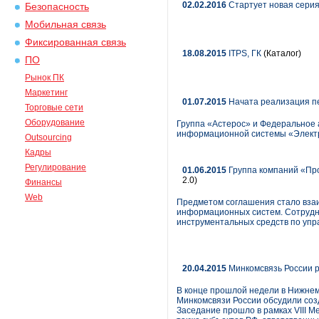
02.02.2016
Стартует новая сери
Безопасность
Мобильная связь
Фиксированная связь
18.08.2015
ITPS, ГК
(Каталог)
ПО
Рынок ПК
Маркетинг
01.07.2015
Начата реализация п
Торговые сети
Оборудование
Группа «Астерос» и Федеральное а
информационной системы «Электр
Outsourcing
Кадры
Регулирование
01.06.2015
Группа компаний «Пр
2.0)
Финансы
Web
Предметом соглашения стало взаим
информационных систем. Сотрудни
инструментальных средств по упр
20.04.2015
Минкомсвязь России 
В конце прошлой недели в Нижнем
Минкомсвязи России обсудили со
Заседание прошло в рамках VIII М