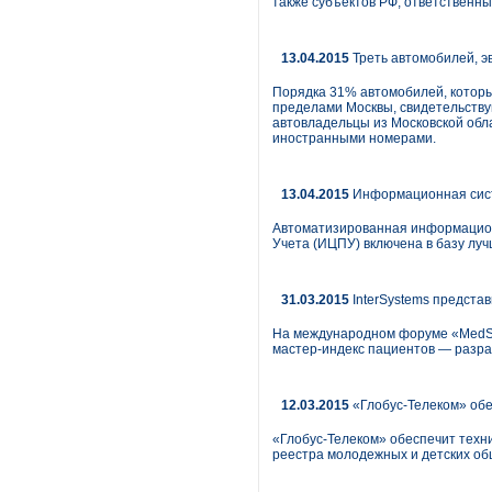
также субъектов РФ, ответственн
13.04.2015
Треть автомобилей, э
Порядка 31% автомобилей, которы
пределами Москвы, свидетельств
автовладельцы из Московской обла
иностранными номерами.
13.04.2015
Информационная систе
Автоматизированная информацио
Учета (ИЦПУ) включена в базу лу
31.03.2015
InterSystems предста
На международном форуме «MedSo
мастер-индекс пациентов — разра
12.03.2015
«Глобус-Телеком» об
«Глобус-Телеком» обеспечит техн
реестра молодежных и детских о