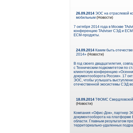
26.09.2014
ЭОС на отраслевой к
мобильным
(Новости)
7 октября 2014 года в Москве TAd
конференцию TAdviser СЭД и ECM 
ЕСМ-продукты.
24.09.2014
Каким быть отечеств
2014»
(Новости)
В год своего двадцатилетия, со
с Техническим подкомитетом по с
клиентскую конференцию «Осенний
документооборота России». 17 о
ЭОС, чтобы услышать выступления
отечественной экосистемы СЭД во
18.09.2014
ТФОМС Свердловской о
(Новости)
Компания «Офис-Док», партнер ЭО
документооборота на платформе E
области. Главным результатом пр
территориально-удаленных подраз