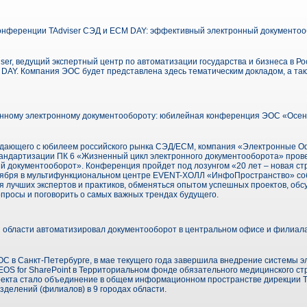
онференции TAdviser СЭД и ECM DAY: эффективный электронный документоо
viser, ведущий экспертный центр по автоматизации государства и бизнеса в Р
DAY. Компания ЭОС будет представлена здесь тематическим докладом, а та
енному электронному документообороту: юбилейная конференция ЭОС «Осен
впадающего с юбилеем российского рынка СЭД/ECM, компания «Электронные 
тандартизации ПК 6 «Жизненный цикл электронного документооборота» про
 документооборот». Конференция пройдет под лозунгом «20 лет – новая ст
ктября в мультифункциональном центре EVENT-ХОЛЛ «ИнфоПространство» со
 лучших экспертов и практиков, обменяться опытом успешных проектов, обс
просы и поговорить о самых важных трендах будущего.
бласти автоматизировал документооборот в центральном офисе и филиалах 
С в Санкт-Петербурге, в мае текущего года завершила внедрение системы э
OS for SharePoint в Территориальном фонде обязательного медицинского с
оекта стало объединение в общем информационном пространстве дирекции 
делений (филиалов) в 9 городах области.