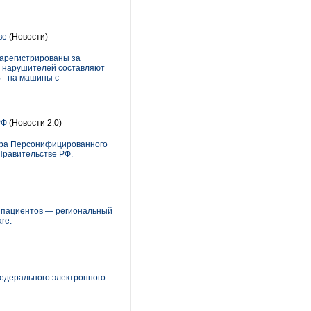
ве
(Новости)
зарегистрированы за
 нарушителей составляют
 - на машины с
РФ
(Новости 2.0)
тра Персонифицированного
Правительстве РФ.
 пациентов — региональный
re.
едерального электронного