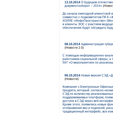
13.10.2014
О будущем отечестве
документооборот – 2014»
(Новос
До начала ежегодной клиентской 
совместно с подкомитетом ПК 6 «Ж
ХОЛЛЕ «ИнфоПространство» (Москва
и клиенты ЭОС с участием ведущих
обеспечения будут обсуждать буд
08.10.2014
Администрация губерн
(Новости 2.0)
С помощью информационно-аналит
работников социальной сферы, а т
597 «О мероприятиях по реализац
06.10.2014
Новая версия СЭД «ДЕ
(Новости)
Компания «Электронные Офисные 
продукта, который, согласно нез
СЭД по количеству реализованных
поддерживаемых платформ, появи
доступе в СЭД через веб-интерф
Кроме этого, появились новые фун
отображения виз и подписей, рас
традиционный интерфейс, все изм