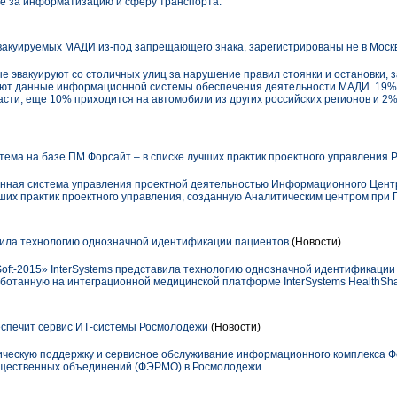
ые за информатизацию и сферу транспорта.
вакуируемых МАДИ из-под запрещающего знака, зарегистрированы не в Моск
е эвакуируют со столичных улиц за нарушение правил стоянки и остановки, 
уют данные информационной системы обеспечения деятельности МАДИ. 19%
сти, еще 10% приходится на автомобили из других российских регионов и 2%
ма на базе ПМ Форсайт – в списке лучших практик проектного управления 
нная система управления проектной деятельностью Информационного Цен
чших практик проектного управления, созданную Аналитическим центром при 
вила технологию однозначной идентификации пациентов
(Новости)
ft-2015» InterSystems представила технологию однозначной идентификации
ботанную на интеграционной медицинской платформе InterSystems HealthSha
еспечит сервис ИТ-системы Росмолодежи
(Новости)
ическую поддержку и сервисное обслуживание информационного комплекса Ф
бщественных объединений (ФЭРМО) в Росмолодежи.