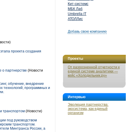
Кит-системс
МБК Лаб
Umbrella IT
АТОЛЛис
Добавь свою компанию
вости)
 этапа проекта создания
Проекты
От разрозненной отчетности к
 о партнерстве
(Новости
единой системе аналитики —
кейс «Холодильник.ру»
инг, обучение, внедрение
х технологий, программных и
ии.
Интервью
Эволюция партнерства:
экосистема, как единый
м транспортом
(Новости)
организм
ции под руководством
ирским транспортом.
ители Минтранса России, а