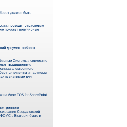
борот должен быть
оссии, проводит отраслевую
кже покажет популярные
ний документооборот –
Офисные Системы» совместно
ведет традиционную
раница электронного
берутся клиенты и партнеры
удить значимые для
на базе EOS for SharePoint
лектронного
трахования Свердловской
ТФОМС в Екатеринбурге и