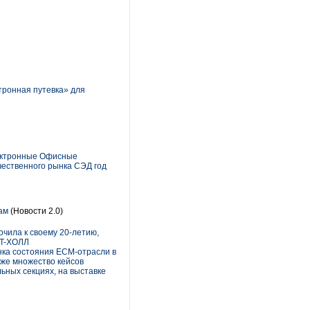
ронная путевка» для
лектронные Офисные
чественного рынка СЭД год
ам
(Новости 2.0)
чила к своему 20-летию,
NT-ХОЛЛ
нка состояния ECM-отрасли в
кже множество кейсов
ьных секциях, на выставке