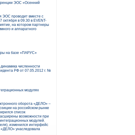
ференции ЭОС «Осенний
я ЭОС проводит вместе с
 октября в 09.30 в EVENT-
риятие, на котором партнеры
ммного и аппаратного
еры на базе «ПАРУС»
 динамика численности
идента РФ от 07.05.2012 г. №
нтеграционных модулях
ктронного оборота «ДЕЛО» –
озиции на российском рынке
ширился список
расширены возможности при
интеграционных модулей.
теля), изменился интерфейс
Д «ДЕЛО» унаследовала