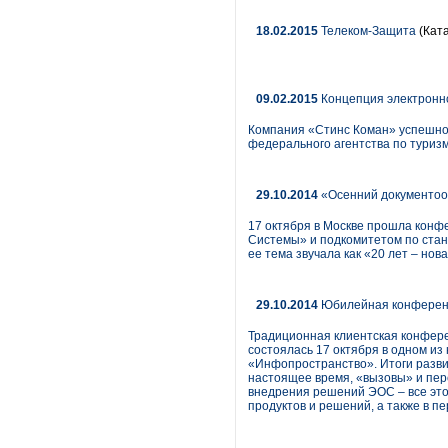
18.02.2015
Телеком-Защита
(Ката
09.02.2015
Концепция электронно
Компания «Стинс Коман» успешно
федерального агентства по туризм
29.10.2014
«Осенний документооб
17 октября в Москве прошла кон
Системы» и подкомитетом по стан
ее тема звучала как «20 лет – но
29.10.2014
Юбилейная конференц
Традиционная клиентская конфере
состоялась 17 октября в одном и
«Инфопространство». Итоги разви
настоящее время, «вызовы» и перс
внедрения решений ЭОС – все это
продуктов и решений, а также в п