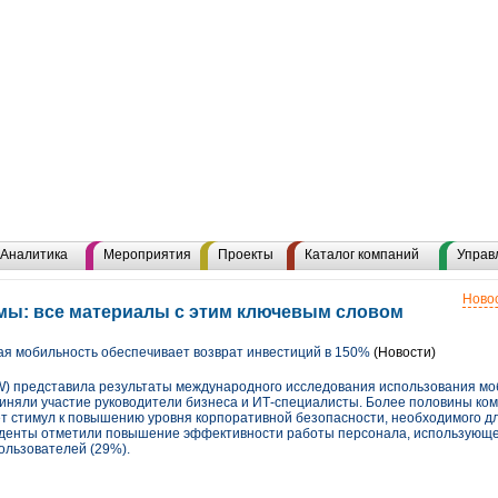
Аналитика
Мероприятия
Проекты
Каталог компаний
Управ
Новос
ы: все материалы с этим ключевым словом
я мобильность обеспечивает возврат инвестиций в 150%
(Новости)
W) представила результаты международного исследования использования мо
риняли участие руководители бизнеса и ИТ-специалисты. Более половины ком
т стимул к повышению уровня корпоративной безопасности, необходимого дл
нденты отметили повышение эффективности работы персонала, использующе
ользователей (29%).