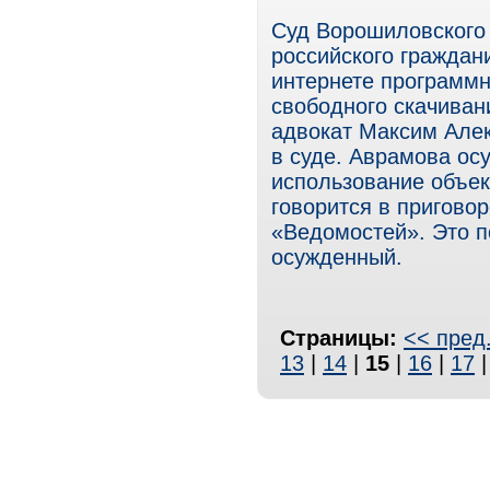
Суд Ворошиловского 
российского граждан
интернете программн
свободного скачиван
адвокат Максим Але
в суде. Аврамова осу
использование объект
говорится в приговор
«Ведомостей». Это 
осужденный.
Страницы:
<< пред
13
|
14
|
15
|
16
|
17