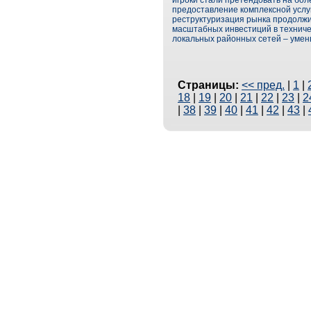
игроки стали претендовать на бол
предоставление комплексной услуги 
реструктуризация рынка продолжит
масштабных инвестиций в техничес
локальных районных сетей – умен
Страницы:
<< пред.
|
1
|
18
|
19
|
20
|
21
|
22
|
23
|
2
|
38
|
39
|
40
|
41
|
42
|
43
|