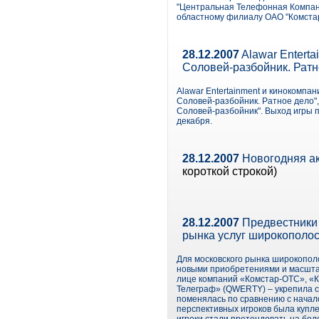
"Центральная Телефонная Компани
областному филиалу ОАО "Комстар
28.12.2007
Alawar Entert
Соловей-разбойник. Ратн
Alawar Entertainment и кинокомпа
Соловей-разбойник. Ратное дело"
Соловей-разбойник". Выход игры п
декабря.
28.12.2007
Новогодняя ак
короткой строкой)
28.12.2007
Предвестники 
рынка услуг широкополосн
Для московского рынка широкополо
новыми приобретениями и масштаб
лице компаний «Комстар-ОТС», «К
Телеграф» (QWERTY) – укрепила св
поменялась по сравнению с начал
перспективных игроков была купле