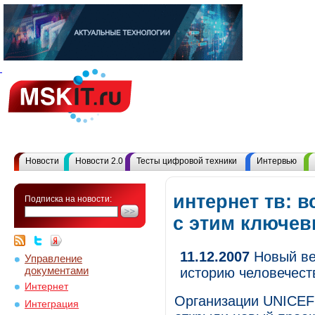
Новости
Новости 2.0
Тесты цифровой техники
Интервью
интернет тв: 
Подписка на новости:
с этим ключе
11.12.2007
Новый веб
Управление
документами
историю человечест
Интернет
Организации UNICEF
Интеграция