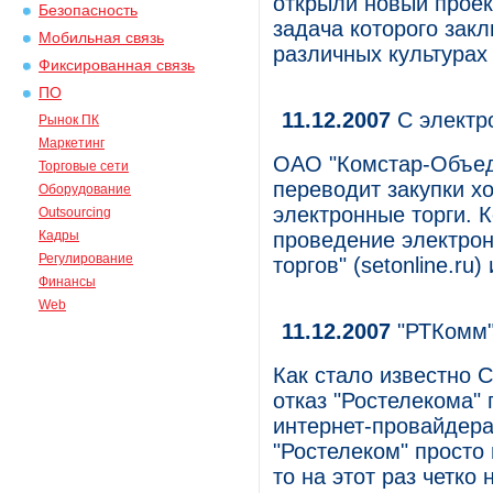
открыли новый проек
Безопасность
задача которого зак
Мобильная связь
различных культурах
Фиксированная связь
ПО
11.12.2007
C электр
Рынок ПК
Маркетинг
ОАО "Комстар-Объед
Торговые сети
переводит закупки х
Оборудование
электронные торги. 
Outsourcing
Кадры
проведение электрон
Регулирование
торгов" (setonline.ru
Финансы
Web
11.12.2007
"РТКомм"
Как стало известно 
отказ "Ростелекома"
интернет-провайдера
"Ростелеком" просто
то на этот раз четко