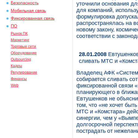
Безопасность
уточнили основания дл
для компаний, использ
Мобильная связь
формулировка допускал
Фиксированная связь
распространялась на вс
ПО
новому закону, космич
Рынок ПК
соответствии с законо
Маркетинг
Торговые сети
Оборудование
28.01.2008
Евтушенков 
Outsourcing
сливать МТС и «Комст
Кадры
Владелец АФК «Систем
Регулирование
собирается сливать со
Финансы
фиксированной связи 
Web
планирующего в ближай
Евтушенков не объясни
том, что «не хочет быт
МТС и «Комстара» дей
синергии, чем у «Вымпе
долгосрочной перспект
пострадать от нежелани