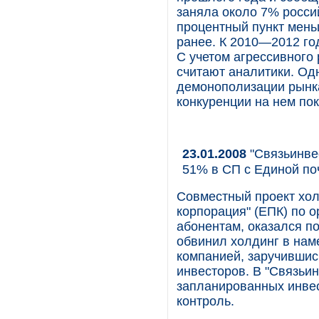
заняла около 7% россий
процентный пункт мень
ранее. К 2010—2012 го
С учетом агрессивного
считают аналитики. Од
демонополизации рынка
конкуренции на нем пок
23.01.2008
"Связьинвес
51% в СП с Единой по
Совместный проект хол
корпорация" (ЕПК) по 
абонентам, оказался п
обвинил холдинг в нам
компанией, заручившис
инвесторов. В "Связьин
запланированных инвест
контроль.