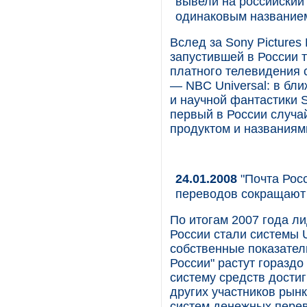
вывели на российский
одинаковым название
Вслед за Sony Pictures 
запустившей в России т
платного телевидения 
— NBC Universal: в бл
и научной фантастики Sc
первый в России случа
продуктом и названиям
24.01.2008
"Почта Рос
переводов сокращают
По итогам 2007 года л
России стали системы U
собственные показатели
России" растут горазд
систему средств достиг
других участников рынк
систем денежных перев