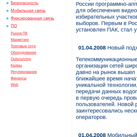
Безопасность
России программно-апп
для обеспечения видео
Мобильная связь
избирательных участко
Фиксированная связь
выборов. Первым в Рос
ПО
установлен ПАК, стал 
Рынок ПК
Маркетинг
Торговые сети
01.04.2008
Новый подх
Оборудование
Телекоммуникационные
Outsourcing
организации сетей широ
Кадры
давно на рынок вышел 
Регулирование
ближайшее время начат
Финансы
уникальной технологии
Web
передачи данных водоп
в первую очередь пров
пользователей. Новой 
заинтересовались нес
операторов.
01.04.2008
Мобильный 