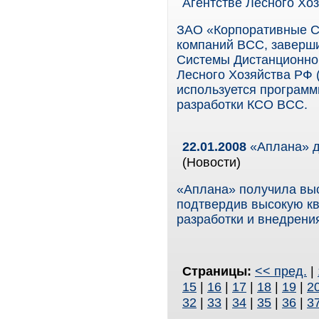
Агентстве Лесного Хоз
ЗАО «Корпоративные С
компаний BCC, заверши
Системы Дистанционно
Лесного Хозяйства РФ 
используется программ
разработки КСО BCC.
22.01.2008
«Аплана» до
(Новости)
«Аплана» получила выс
подтвердив высокую кв
разработки и внедрени
Страницы:
<< пред.
|
15
|
16
|
17
|
18
|
19
|
2
32
|
33
|
34
|
35
|
36
|
3