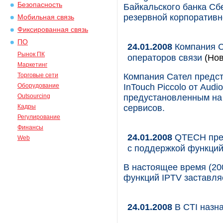
Безопасность
Байкальского банка Сб
резервной корпоративн
Мобильная связь
Фиксированная связь
ПО
24.01.2008
Компания С
Рынок ПК
операторов связи
(Нов
Маркетинг
Торговые сети
Компания Сател предст
Оборудование
InTouch Piccolo от Aud
Outsourcing
предустановленным на 
Кадры
сервисов.
Регулирование
Финансы
24.01.2008
QTECH пре
Web
с поддержкой функций
В настоящее время (20
функций IPTV заставля
24.01.2008
В CTI назн