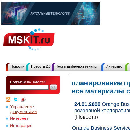
Новости
Новости 2.0
Тесты цифровой техники
Интервью
планирование п
Подписка на новости:
все материалы 
24.01.2008
Orange Busi
Управление
резервной корпоратив
документами
(Новости)
Интернет
Интеграция
Orange Business Servi