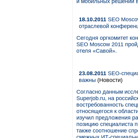
и мобильных решений в
18.10.2011
SEO Moscow
отраслевой конферен
Сегодня оргкомитет ко
SEO Moscow 2011 пройд
отеля «Савой».
23.08.2011
SEO-специа
важны
(Новости)
Согласно данным иссле
Superjob.ru, на росси
востребованность спец
относящегося к област
изучил предложения ра
позицию специалиста п
также соотношение спр
смежных ИТ-специально