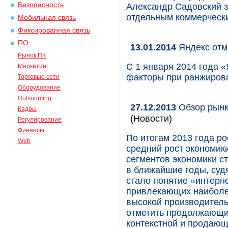
Безопасность
Александр Садовский з
отдельным коммерческ
Мобильная связь
Фиксированная связь
ПО
13.01.2014
Яндекс отм
Рынок ПК
С 1 января 2014 года 
Маркетинг
факторы при ранжирова
Торговые сети
Оборудование
Outsourcing
27.12.2013
Обзор рынка
Кадры
(Новости)
Регулирование
Финансы
По итогам 2013 года р
Web
средний рост экономики
сегментов экономики с
в ближайшие годы, судя
стало понятие «интерне
привлекающих наиболе
высокой производитель
отметить продолжающи
контекстной и продающ