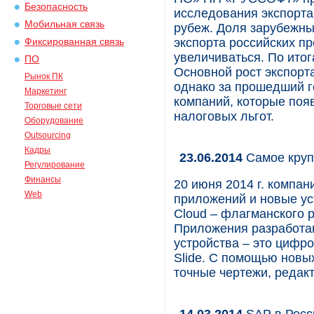
Безопасность
исследования экспорта
Мобильная связь
рубеж. Доля зарубежны
экспорта российских п
Фиксированная связь
увеличиваться. По итог
ПО
Основной рост экспорта
Рынок ПК
однако за прошедший г
Маркетинг
компаний, которые поя
Торговые сети
налоговых льгот.
Оборудование
Outsourcing
Кадры
23.06.2014
Самое круп
Регулирование
Финансы
20 июня 2014 г. компа
Web
приложений и новые ус
Cloud – флагманского 
Приложения разработан
устройства – это цифр
Slide. С помощью новы
точные чертежи, редак
14.03.2014
SAP в Росс