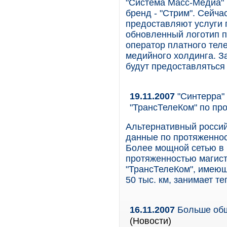
"Система Масс-Медиа" 
бренд - "Стрим". Сей
предоставляют услуги 
обновленный логотип по
оператор платного тел
медийного холдинга. За
будут предоставляться
19.11.2007
"Синтерра" 
"ТрансТелеКом" по пр
Альтернативный россий
данные по протяженност
Более мощной сетью в 
протяженностью магист
"ТрансТелеКом", имеющ
50 тыс. км, занимает т
16.11.2007
Больше обща
(Новости)