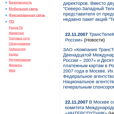
Безопасность
директоров. Вместо дв
"Северо-Западный Теле
Мобильная связь
представителя от пред
Фиксированная связь
недавно пакет акций "Т
ПО
Рынок ПК
Маркетинг
22.11.2007
ТрансТелеК
Торговые сети
России»
(Новости)
Оборудование
ЗАО «Компания ТрансТе
Outsourcing
Двенадцатой Междунар
Кадры
России – 2007» и Дес
Регулирование
платежным картам в Ро
Финансы
2007 года в Москве. Их
Web
Федеральное агентств
Национальное агентств
генеральным спонсоро
22.11.2007
В Москве со
комитета Международн
«ИНТЕРСПУТНИК»
(Н