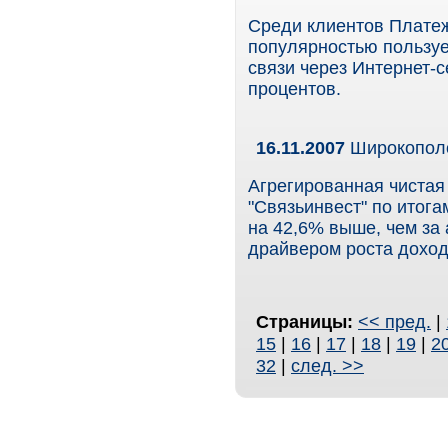
Среди клиентов Платеж
популярностью пользуе
связи через Интернет-с
процентов.
16.11.2007
Широкополо
Агрегированная чиста
"Связьинвест" по итогам
на 42,6% выше, чем за
драйвером роста доход
Страницы:
<< пред.
|
15
|
16
|
17
|
18
|
19
|
2
32
|
след. >>