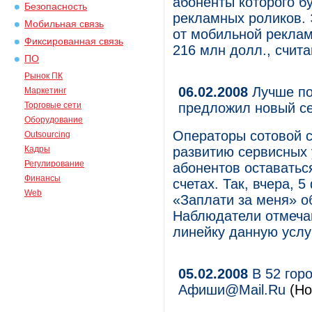
абоненты которого б
Безопасность
рекламных роликов. 
Мобильная связь
от мобильной рекламы
Фиксированная связь
216 млн долл., счит
ПО
Рынок ПК
06.02.2008
Лучше по
Маркетинг
Торговые сети
предложил новый с
Оборудование
Операторы сотовой 
Outsourcing
Кадры
развитию сервисных 
Регулирование
абонентов оставаться
Финансы
счетах. Так, вчера, 
Web
«Заплати за меня» о
Наблюдатели отмечаю
линейку данную услу
05.02.2008
В 52 гор
Афиши@Mail.Ru
(Но