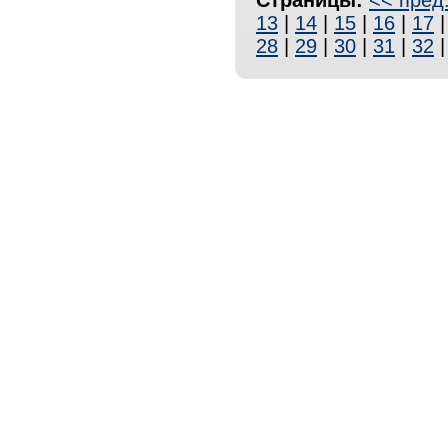
Страницы:
<< пред
13
|
14
|
15
|
16
|
17
28
|
29
|
30
|
31
|
32