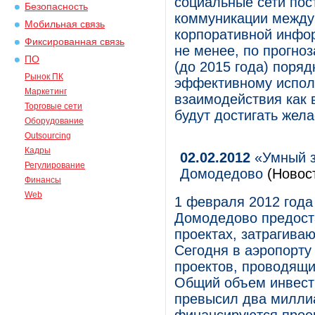
социальные сети пос
Безопасность
коммуникации между
Мобильная связь
корпоративной инфо
Фиксированная связь
не менее, по прогноз
ПО
(до 2015 года) поря
Рынок ПК
эффективному испол
Маркетинг
взаимодействия как 
Торговые сети
будут достигать жел
Оборудование
Outsourcing
Кадры
02.02.2012
«Умный з
Регулирование
Домодедово
(Новос
Финансы
Web
1 февраля 2012 года
Домодедово предост
проектах, затрагива
Сегодня в аэропорту
проектов, проводящи
Общий объем инвести
превысил два милли