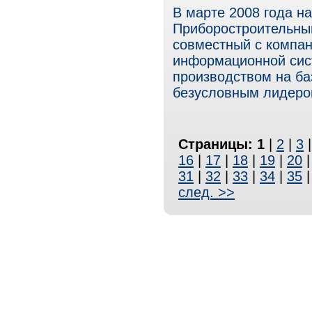
В марте 2008 года н
Приборостроительны
совместный с компа
информационной сис
производством на б
безусловным лидером
Страницы:
1
|
2
|
3
16
|
17
|
18
|
19
|
20
31
|
32
|
33
|
34
|
35
след. >>