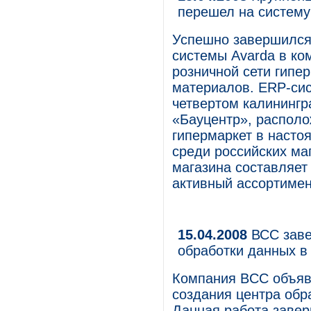
перешел на систему
Успешно завершился
системы Avarda в ко
розничной сети гипе
материалов. ERP-сис
четвертом калинингр
«Бауцентр», располо
гипермаркет в насто
среди российских ма
магазина составляет
активный ассортимен
15.04.2008
ВСС заве
обработки данных в
Компания BCC объяв
создания центра об
Данная работа завер