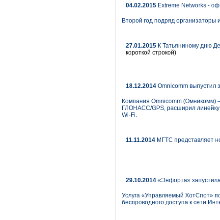
04.02.2015
Extreme Networks - о
Второй год подряд организаторы 
27.01.2015
К Татьяниному дню Д
короткой строкой)
18.12.2014
Omnicomm выпустил з
Компания Omnicomm (Омникомм) – 
ГЛОНАСС/GPS, расширил линейку н
Wi-Fi.
11.11.2014
МГТС представляет н
29.10.2014
«Энфорта» запустила
Услуга «Управляемый ХотСпот» по
беспроводного доступа к сети Ин