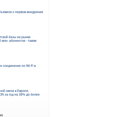
бъявила о первом внедрении
тской базы на рынке
 млн. абонентов - таким
е соединение по Wi-Fi в
ой связи в Европе,
ON за год на 38% до более
и)