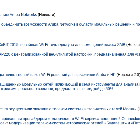
анию Aruba Networks
(Новости)
ит объединить возможности Aruba Networks в области мобильных решений и 
CeBIT 2015: новейшая Wi-Fi точка доступа для помещений класса SMB
(Новост
AP220 с централизованной веб-утилитой настройки, предназначенная для уст
ставляет новый пакет Wi-Fi решений для заказчиков Aruba и HP
(Новости 2.0
защищенных мобильных сетей, включающий в себя инструменты для анализа
 в режиме реального времени, предлагается со скидкой до 50%
ctum осуществили эволюцию телеком-системы исторических отелей Москвы
(
зированным провайдером коммерческого Wi-Fi-сервиса, компанией Connectum
оект модернизации телеком-систем исторических отелей «Будапешт» и «Петр