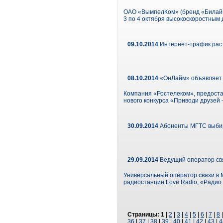
ОАО «ВымпелКом» (бренд «Билайн»
3 по 4 октября высокоскоростным 
09.10.2014
Интернет-трафик раст
08.10.2014
«ОнЛайм» объявляет о
Компания «Ростелеком», предоста
нового конкурса «Приводи друзей -
30.09.2014
Абоненты МГТС выбир
29.09.2014
Ведущий оператор св
Универсальный оператор связи в 
радиостанции Love Radio, «Радио 
Страницы:
1
|
2
|
3
|
4
|
5
|
6
|
7
|
8
36
|
37
|
38
|
39
|
40
|
41
|
42
|
43
|
4