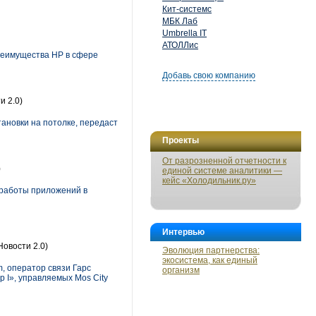
Кит-системс
МБК Лаб
Umbrella IT
АТОЛЛис
преимущества HP в сфере
Добавь свою компанию
и 2.0)
ановки на потолке, передаст
Проекты
От разрозненной отчетности к
)
единой системе аналитики —
кейс «Холодильник.ру»
 работы приложений в
Интервью
Новости 2.0)
Эволюция партнерства:
экосистема, как единый
, оператор связи Гарс
организм
 I», управляемых Mos City