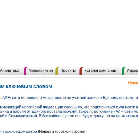
Н
Аналитика
Мероприятия
Проекты
Каталог компаний
Управ
Новос
этим ключевым словом
 WiFi-сети московского метро можно по учетной записи к Единому порталу го
оммуникаций Российской Федерации сообщило, что подключиться к WiFi-сети 
гина и пароля от Единого портала госуслуг. Такое подключение к WiFi-сети м
кой и Сокольнической. В ближайшее время оно будет доступно на остальных 
i в московском метро
(Новости короткой строкой)