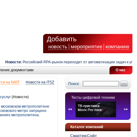
Добавить
новость
мероприятие
компанию
овости:
Российский RPA-рынок переходит от автоматизации задач к управле
ление документами
О нас
ти на NNIT
Новости на ITSZ
Поиск:
суслуг
(Новости)
Тесты цифровой техники
в московском метрополитене
осковского метро запущено
линиях метрополитена.
Каталог компаний
СмартексСофт