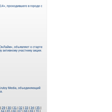
4», проходившего в городе с
ОнЛайм», объявляет о старте
у активному участнику акции.
Krutoy Media, объединяющий
а.
|
29
|
30
|
31
|
32
|
33
|
34
|
35
|
|
64
|
65
|
66
|
67
|
68
|
69
|
70
|