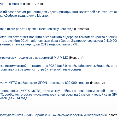
ботал в Москве
(Новости 2.0)
йский разработчик решения для идентификации пользователей в Интернет, о
на «Добрые традиции» в Москве.
вел итоги работы девяти месяцев текущего года
(Новости)
 компания сохраняет позиции абсолютного лидера по темпам прироста абонен
на 1 октября 2014 г. абонентская база «Орион Экспресс» составила 2 410 000
внению с тем же периодом 2013 года составил 37%.
экосистему продуктов в поддержкой MU-MIMO
(Новости)
осистему устройств стандарта 802.11ac 2.0, чтобы обеспечить более быстро
тройствах и в решениях потребительской электроники
услуг МГТС на базе сети GPON превысило 890 000 человек
(Новости)
онная сеть» (MOEX: MGTS), один из крупнейших операторов местной проводн
), сообщает, о росте числа пользователей услуг на базе оптической сети GP
месяцев 2014 года.
всех участников «РИФ-Воронеж 2014» высокоскоростным интернетом
(Новост