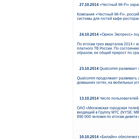
27.10.2014
«Честный Wi-Fi» зара
Компания «Честный Wi-Fi», росси
системы для гостей кафе-рестора
24.10.2014
«Орион Экспресс» под
По итогам трех кварталов 2014 г.
платного ТВ России. По состоянию 
образом, ее общий прирост по сра
23.10.2014
Qualcomm развивает 
Qualcomm продолжает развивать эк
домашних сетях, на мобильных ус
13.10.2014
Число пользователей 
ОАО «Московская городская телеф
входящий в Группу МТС (NYSE: MBT
890 000 человек по итогам девяти 
10.10.2014
«Билайн» обеспечил 