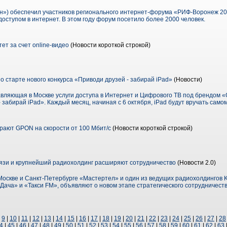
) обеспечил участников регионального интернет-форума «РИФ-Воронеж 201
доступом в интернет. В этом году форум посетило более 2000 человек.
ет за счет оnline-видео
(Новости короткой строкой)
 старте нового конкурса «Приводи друзей - забирай iPad»
(Новости)
вляющая в Москве услуги доступа в Интернет и Цифрового ТВ под брендом «
 забирай iPad». Каждый месяц, начиная с 6 октября, iPad будут вручать самом
ают GPON на скорости от 100 Мбит/с
(Новости короткой строкой)
язи и крупнейший радиохолдинг расширяют сотрудничество
(Новости 2.0)
Москве и Санкт-Петербурге «Мастертел» и один из ведущих радиохолдингов 
Дача» и «Такси FM», объявляют о новом этапе стратегического сотрудничеств
|
9
|
10
|
11
|
12
|
13
|
14
|
15
|
16
|
17
|
18
|
19
|
20
|
21
|
22
|
23
|
24
|
25
|
26
|
27
|
28
4
|
45
|
46
|
47
|
48
|
49
|
50
|
51
|
52
|
53
|
54
|
55
|
56
|
57
|
58
|
59
|
60
|
61
|
62
|
63