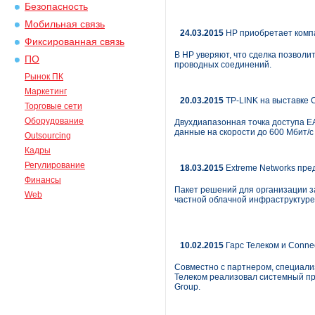
Безопасность
Мобильная связь
24.03.2015
HP приобретает комп
Фиксированная связь
В HP уверяют, что сделка позвол
ПО
проводных соединений.
Рынок ПК
Маркетинг
20.03.2015
TP-LINK на выставке 
Торговые сети
Оборудование
Двухдиапазонная точка доступа E
данные на скорости до 600 Мбит/c
Outsourcing
Кадры
Регулирование
18.03.2015
Extreme Networks пред
Финансы
Пакет решений для организации 
Web
частной облачной инфраструктуре
10.02.2015
Гарс Телеком и Conne
Совместно с партнером, специали
Телеком реализовал системный пр
Group.