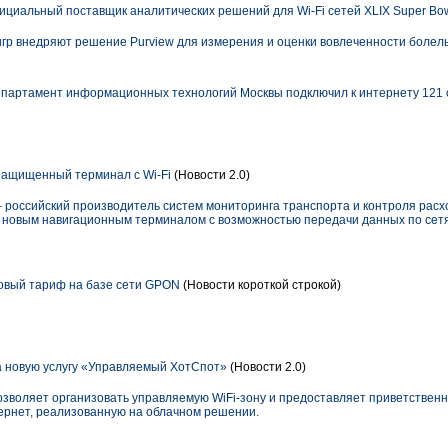
фициальный поставщик аналитических решений для Wi-Fi сетей XLIX Super Bo
игр внедряют решение Purview для измерения и оценки вовлеченности болель
епартамент информационных технологий Москвы подключил к интернету 121
ащищенный терминал с Wi-Fi
(Новости 2.0)
российский производитель систем мониторинга транспорта и контроля расх
овым навигационным терминалом с возможностью передачи данных по сетям 
овый тариф на базе сети GPON
(Новости короткой строкой)
 новую услугу «Управляемый ХотСпот»
(Новости 2.0)
зволяет организовать управляемую WiFi-зону и предоставляет приветствен
тернет, реализованную на облачном решении.