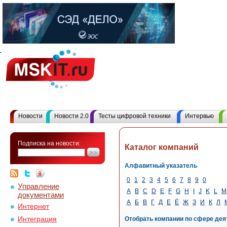
Новости
Новости 2.0
Тесты цифровой техники
Интервью
Подписка на новости:
Каталог компаний
Алфавитный указатель
0
1
2
3
4
5
6
7
8
9
0
Управление
A
B
C
D
E
F
G
H
I
J
K
L
M
документами
А
Б
В
Г
Д
Е
Ё
Ж
З
И
К
Л
Интернет
Интеграция
Отобрать компании по сфере дея