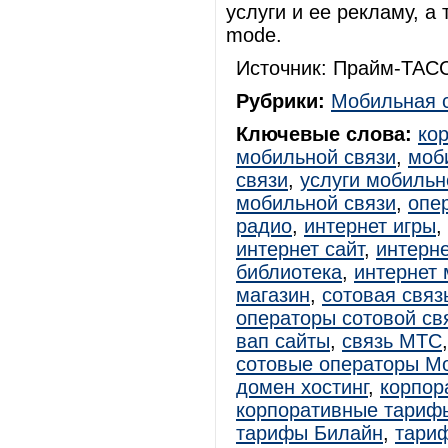
услуги и ее рекламу, а
mode.
Источник: Прайм-ТАСС
Рубрики:
Мобильная 
Ключевые слова:
ко
мобильной связи
,
моб
связи
,
услуги мобильн
мобильной связи
,
опе
радио
,
интернет игры
,
интернет сайт
,
интерн
библиотека
,
интернет 
магазин
,
сотовая связ
операторы сотовой св
вап сайты
,
связь МТС
сотовые операторы М
домен хостинг
,
корпор
корпоративные тариф
тарифы Билайн
,
тари