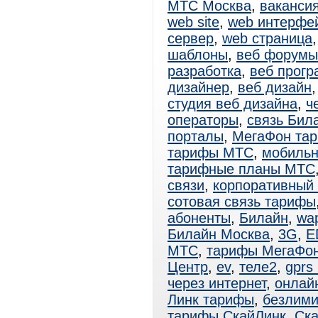
МТС Москва
,
вакансия
web site
,
web интерфе
сервер
,
web страница
шаблоны
,
веб форумы
разработка
,
веб прог
дизайнер
,
веб дизайн
студия веб дизайна
,
ч
операторы
,
связь Бил
порталы
,
МегаФон та
тарифы МТС
,
мобиль
тарифные планы МТС
связи
,
корпоративный
сотовая связь тарифы
абоненты
,
Билайн
,
wa
Билайн Москва
,
3G
,
E
МТС
,
тарифы МегаФо
Центр
,
ev
,
теле2
,
gprs
через интернет
,
онлай
Линк тарифы
,
безлими
тарифы СкайЛинк
,
Ска