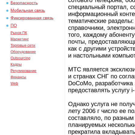
сотового телефона, об
Безопасность
специальный портал, с
Мобильная связь
информационный контен
Фиксированная связь
тематические разделы:
ПО
справочники, электронн
Рынок ПК
того, каждому абонент
Маркетинг
почты, предоставляющ
Торговые сети
как с другими устройст
Оборудование
и настольными компью
Outsourcing
Кадры
МТС является эксклюзи
Регулирование
и странах СНГ по согл
Финансы
DoCoMo, разработчика 
Web
предоставлять услугу i
Однако услуга не полу
лету 2006 г число ее 
составляло, по разным
планируемых нескольки
прекратила вкладывать