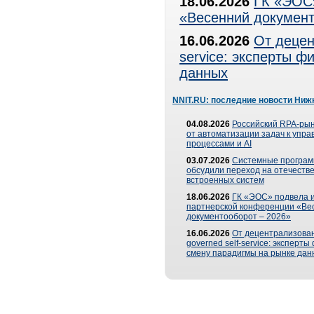
18.06.2026
ГК «ЭОС»
«Весенний документ
16.06.2026
От децен
service: эксперты 
данных
NNIT.RU: последние новости Ниж
04.08.2026
Российский RPA-рын
от автоматизации задач к упр
процессами и AI
03.07.2026
Системные програ
обсудили переход на отечеств
встроенных систем
18.06.2026
ГК «ЭОС» подвела и
партнерской конференции «Ве
документооборот – 2026»
16.06.2026
От децентрализован
governed self-service: эксперт
смену парадигмы на рынке дан