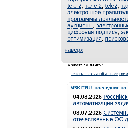
tele 2
,
теле 2
,
tele2
,
т
электронное правител
программы лояльност
аукционы
,
электронны
цифровая подпись
,
эл
оптимизация
,
поисков
наверх
А знаете ли Вы что?
Если вы практичный человек, вас ж
MSKIT.RU: последние но
04.08.2026
Российск
автоматизации зада
03.07.2026
Системны
отечественные ОС д