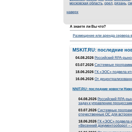
московская область
,
орел
,
рязань
,
см
наверх
А знаете ли Вы что?
Размещение или аренда сервера в
MSKIT.RU: последние но
04.08.2026
Российский RPA-рынок
03.07.2026
Системные программи
18.06.2026
ГК «ЭОС» подвела ит
16.06.2026
От децентрализованно
NNIT.RU: последние новости Ниж
04.08.2026
Российский RPA-рын
задач к управлению процессами
03.07.2026
Системные програм
отечественные ОС для встроен
18.06.2026
ГК «ЭОС» подвела 
«Весенний документооборот –