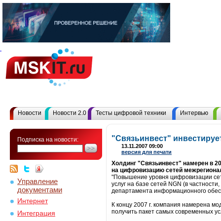
Новости
Новости 2.0
Тесты цифровой техники
Интервью
"Связьинвест" инвестирует
Подписка на новости:
13.11.2007 09:00
версия для печати
Холдинг "Связьинвест" намерен в 20
на цифровизацию сетей межрегионал
"Повышение уровня цифровизации сети
Управление
услуг на базе сетей NGN (в частности,
документами
департамента информационного обесп
Интернет
К концу 2007 г. компания намерена мо
получить пакет самых современных усл
Интеграция