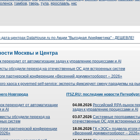
оленск
,
тамбов
,
тверь
,
тула
,
ярославль
,
нкс
 дата-центрах DataHouse.ru по Акции "Выгодная Арифметика" - ДЕШЕВЛЕ!
вости Москвы и Центра
 переходит от автоматизации задач к управлению процессами и AI
сты обсудили переход на отечественные ОС для встроенных систем
оги партнерской конференции «Весенний документооборот – 2026»
го хаоса к governed self-service: эксперты фиксируют смену парадигмы на р
него Новгорода
ITSZ.RU: последние новости Петербург
ок переходит от автоматизации
04.08.2026
Российский RPA-рынок пе
 и AI
задач к управлению процессами и AI
мисты обсудили переход на
03.07.2026
Системные программисты
ных систем
отечественные ОС для встроенных с
итоги партнерской конференции
18.06.2026
ГК «ЭОС» подвела итоги 
 2026»
«Весенний документооборот – 2026»