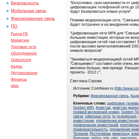
Безопасность
"Безусловно, срок окупаемости от циф
цифровизации телефонной сети до 100
Мобильная связь
будут базироваться новые услуги".
Фиксированная связь
Помимо модернизации сети, "Связьинв
будет потрачено и на внедрение новых 
ПО
"Цифровизация сети МРК для "Связьинв
Рынок ПК
большие инвестиции, которые не всегд
Маркетинг
цифровизация сетей там составляет 3
после высоких капиталовложений 2003
Торговые сети
немало вопросов".
Оборудование
"Заниматься модернизацией сетей МРК
Outsourcing
"Связьинвест" составил себе очень же
Кадры
миллион больше, чем прежде. Раньше
проекта - 2012 г.".
Регулирование
Финансы
Светлана Серова
Web
Источник: ComNews.ru (
http://www.c
Рубрики:
Фиксированная связь
,
Кад
Ключевые слова:
цифровое телеви
Golden WiFi
,
Комстар
,
комстар дирек
прямой московский номер
,
Golden T
связи
,
офисные сети
,
ip телефония
,
инвестиции
,
управление инвестици
привлечение инвестиций
,
портфель
привлекательность
,
управление инв
Телеком
,
Ростелеком
,
межгород
,
ком
Воронеж
,
зебра
,
iptv
,
цфо
,
синтерра
,