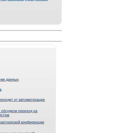
ынке данных
а
реходит от автоматизации
 обсудили переход на
истем
партнерской конференции