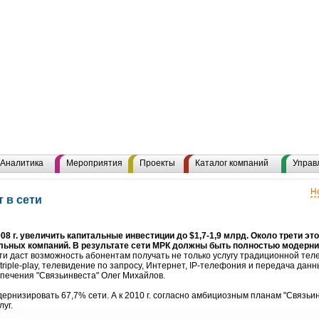
Аналитика
Мероприятия
Проекты
Каталог компаний
Управ
Н
 в сети
08 г. увеличить капитальные инвестиции до $1,7-1,9 млрд. Около трети э
ьных компаний. В результате сети МРК должны быть полностью модерниз
 даст возможность абонентам получать не только услугу традиционной теле
 triple-play, телевидение по запросу, Интернет, IP-телефония и передача данны
ечения "Связьинвеста" Олег Михайлов.
дернизировать 67,7% сети. А к 2010 г. согласно амбициозным планам "Связьи
уг.