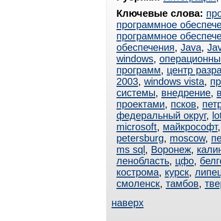
Ключевые слова:
пр
программное обеспеч
программное обеспеч
обеспечения
,
Java
,
Ja
windows
,
операционны
программ
,
центр разр
2003
,
windows vista
,
пр
системы
,
внедрение
,
проектами
,
псков
,
пет
федеральный округ
,
lo
microsoft
,
майкрософт
petersburg
,
moscow
,
пе
ms sql
,
Воронеж
,
кали
ленобласть
,
цфо
,
белг
кострома
,
курск
,
липе
смоленск
,
тамбов
,
тве
наверх