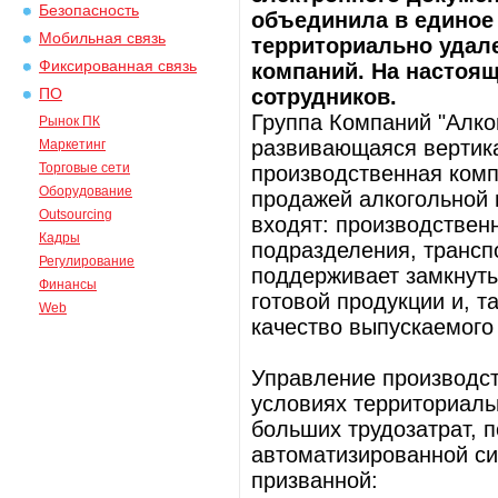
Безопасность
объединила в единое
Мобильная связь
территориально удал
Фиксированная связь
компаний. На настоя
сотрудников.
ПО
Группа Компаний "Алко
Рынок ПК
развивающаяся вертика
Маркетинг
Торговые сети
производственная комп
Оборудование
продажей алкогольной 
Outsourcing
входят: производствен
Кадры
подразделения, трансп
Регулирование
поддерживает замкнутый
Финансы
готовой продукции и, т
Web
качество выпускаемого
Управление производс
условиях территориаль
больших трудозатрат, 
автоматизированной си
призванной: