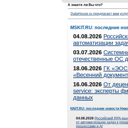
А знаете ли Вы что?
DataHouse.ru предлагает вам услу
MSKIT.RU: последние но
04.08.2026
Российск
автоматизации зада
03.07.2026
Системны
отечественные ОС д
18.06.2026
ГК «ЭОС»
«Весенний документ
16.06.2026
От децен
service: эксперты 
данных
NNIT.RU: последние новости Ниж
04.08.2026
Российский RPA-рын
от автоматизации задач к упр
процессами и AI