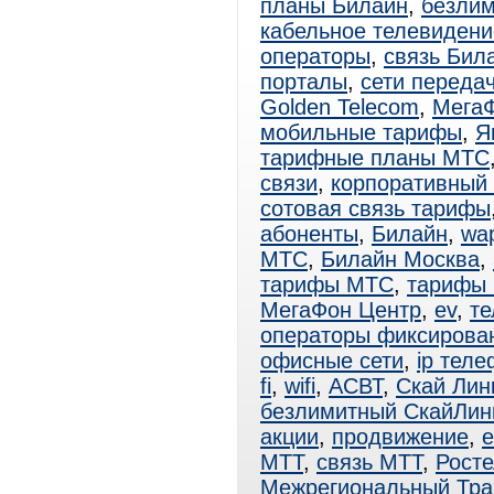
планы Билайн
,
безли
кабельное телевидени
операторы
,
связь Бил
порталы
,
сети переда
Golden Telecom
,
Мега
мобильные тарифы
,
Я
тарифные планы МТС
связи
,
корпоративный
сотовая связь тарифы
абоненты
,
Билайн
,
wa
МТС
,
Билайн Москва
,
тарифы МТС
,
тарифы
МегаФон Центр
,
ev
,
те
операторы фиксирова
офисные сети
,
ip тел
fi
,
wifi
,
АСВТ
,
Скай Лин
безлимитный СкайЛин
акции
,
продвижение
,
e
МТТ
,
связь МТТ
,
Рост
Межрегиональный Тра