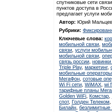
спутниковые сети связ
пунктов доступа в Росс
предлагает услуги моб
Автор:
Юрий Мальцев
Рубрики:
Фиксированн
Ключевые слова:
ко
мобильной связи
,
моб
связи
,
услуги мобильн
мобильной связи
,
опе
связь россии
,
новинки
Triple Play
,
маркетинг
,
мобильные операторы
МегаФон
,
сотовые оп
Wi Fi сети
,
WiMAX
,
wi 
тарифные планы Мег
Golden WiFi
,
Комстар
,
спот
,
Голден Телеком
Билайн
,
безлимитные