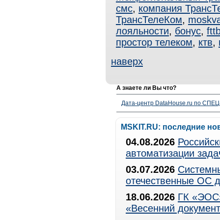
смс
,
компания ТрансТ
ТрансТелеКом
,
moskv
лояльности
,
бонус
,
ftt
простор телеком
,
ктв
,
наверх
А знаете ли Вы что?
Дата-центр DataHouse.ru по СПЕЦ-
MSKIT.RU: последние но
04.08.2026
Российск
автоматизации зада
03.07.2026
Системны
отечественные ОС д
18.06.2026
ГК «ЭОС»
«Весенний документ