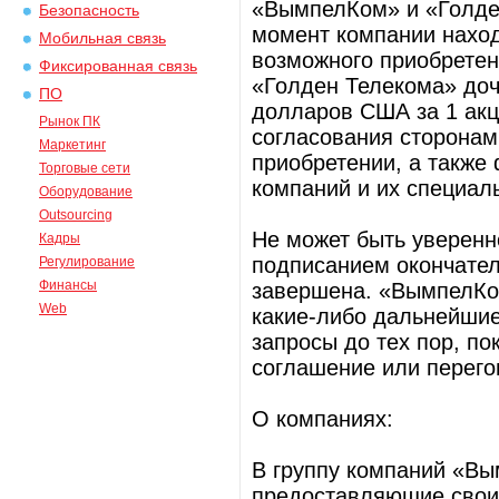
«ВымпелКом» и «Голде
Безопасность
момент компании наход
Мобильная связь
возможного приобрете
Фиксированная связь
«Голден Телекома» до
ПО
долларов США за 1 акц
Рынок ПК
согласования сторонам
Маркетинг
приобретении, а также
Торговые сети
компаний и их специа
Оборудование
Outsourcing
Не может быть уверенн
Кадры
подписанием окончател
Регулирование
Финансы
завершена. «ВымпелКо
Web
какие-либо дальнейшие
запросы до тех пор, по
соглашение или перег
О компаниях:
В группу компаний «Вы
предоставляющие свои 