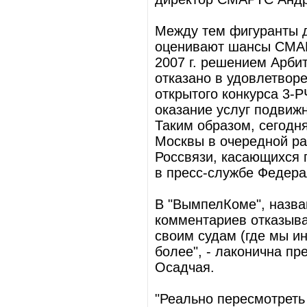
Между тем фигуранты д
оценивают шансы СМАР
2007 г. решением Арби
отказано в удовлетвор
открытого конкурса 3-Р
оказание услуг подвиж
Таким образом, сегодн
Москвы в очередной ра
Россвязи, касающихся 
в пресс-службе Федерал
В "ВымпелКоме", назван
комментариев отказыва
своим судам (где мы ин
более", - лаконична п
Осадчая.
"Реально пересмотреть