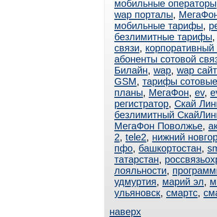
мобильные операторы
wap порталы
,
МегаФо
мобильные тарифы
,
р
безлимитные тарифы
связи
,
корпоративный
абоненты сотовой свя
Билайн
,
wap
,
wap сай
GSM
,
тарифы сотовы
планы
,
МегаФон
,
ev
,
e
регистратор
,
Скай Лин
безлимитный СкайЛин
МегаФон Поволжье
,
а
2
,
tele2
,
нижний новго
пфо
,
башкортостан
,
s
татарстан
,
россвязьох
лояльности
,
программ
удмуртия
,
марий эл
,
м
ульяновск
,
смартс
,
см
наверх