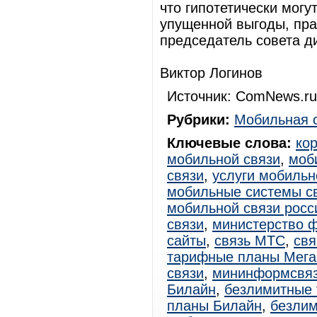
что гипотетически мог
упущенной выгоды, прав
председатель совета ди
Виктор Логинов
Источник: ComNews.ru
Рубрики:
Мобильная 
Ключевые слова:
ко
мобильной связи
,
моб
связи
,
услуги мобильн
мобильные системы с
мобильной связи росс
связи
,
министерство 
сайты
,
связь МТС
,
свя
тарифные планы Мег
связи
,
мининформсвя
Билайн
,
безлимитные
планы Билайн
,
безли