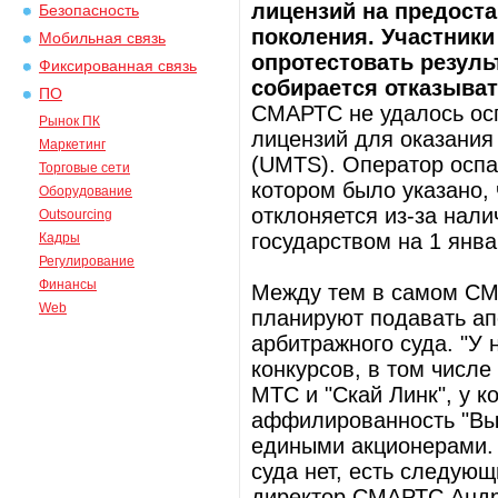
лицензий на предоста
Безопасность
поколения. Участник
Мобильная связь
опротестовать резул
Фиксированная связь
собирается отказыват
ПО
СМАРТС не удалось осп
Рынок ПК
лицензий для оказания 
Маркетинг
(UMTS). Оператор оспа
Торговые сети
котором было указано,
Оборудование
отклоняется из-за нал
Outsourcing
государством на 1 янва
Кадры
Регулирование
Финансы
Между тем в самом СМ
Web
планируют подавать ап
арбитражного суда. "У 
конкурсов, в том числе
МТС и "Скай Линк", у к
аффилированность "Вы
едиными акционерами.
суда нет, есть следующ
директор СМАРТС Андр