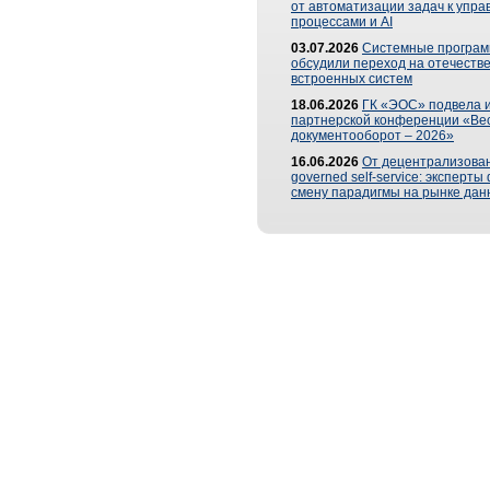
от автоматизации задач к упр
процессами и AI
03.07.2026
Системные програ
обсудили переход на отечеств
встроенных систем
18.06.2026
ГК «ЭОС» подвела и
партнерской конференции «Ве
документооборот – 2026»
16.06.2026
От децентрализован
governed self-service: эксперт
смену парадигмы на рынке дан