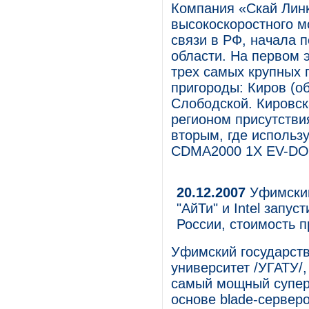
Компания «Скай Лин
высокоскоростного м
связи в РФ, начала 
области. На первом 
трех самых крупных 
пригороды: Киров (об
Слободской. Кировск
регионом присутстви
вторым, где использу
CDMA2000 1X EV-DO
20.12.2007
Уфимский
"АйТи" и Intel зап
России, стоимость п
Уфимский государст
университет /УГАТУ/,
самый мощный супер
основе blade-сервер