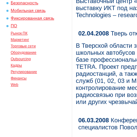
Выставочный центр 
Безопасность
выставку ИКТ под на
Мобильная связь
Technologies – resear
Фиксированная связь
ПО
02.04.2008
Тверь от
Рынок ПК
Маркетинг
В Тверской области 
Торговые сети
школьных автобусов
Оборудование
базе профессиональн
Outsourcing
Кадры
TETRA. Проект пред
Регулирование
радиостанций, а так
Финансы
служб (01, 02, 03 и 
Web
контролирование мес
радиосвязью при воз
или других чрезвыча
06.03.2008
Конферен
специалистов Повол