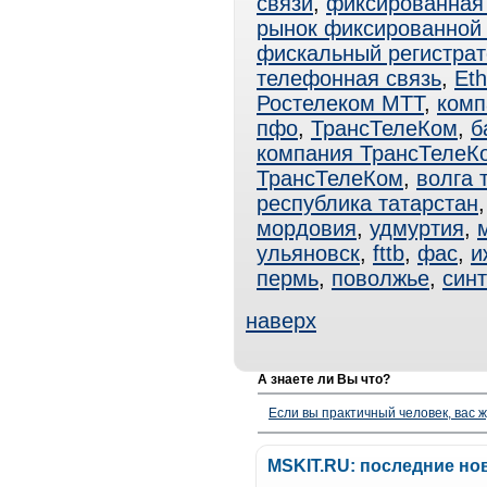
связи
,
фиксированная
рынок фиксированной 
фискальный регистрат
телефонная связь
,
Eth
Ростелеком МТТ
,
комп
пфо
,
ТрансТелеКом
,
б
компания ТрансТелеК
ТрансТелеКом
,
волга 
республика татарстан
мордовия
,
удмуртия
,
ульяновск
,
fttb
,
фас
,
и
пермь
,
поволжье
,
син
наверх
А знаете ли Вы что?
Если вы практичный человек, вас ж
MSKIT.RU: последние но