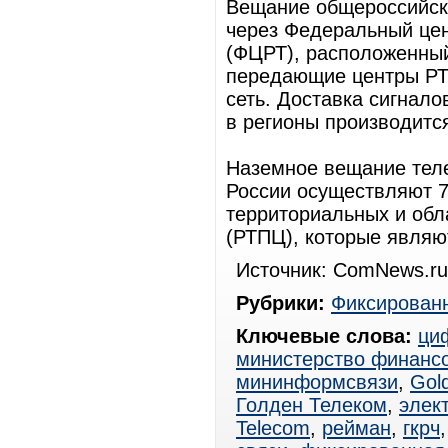
Вещание общероссийск
через Федеральный це
(ФЦРТ), расположенный
передающие центры Р
сеть. Доставка сигнал
в регионы производитс
Наземное вещание теле
России осуществляют 7
территориальных и об
(РТПЦ), которые явля
Источник: ComNews.ru
Рубрики:
Фиксированн
Ключевые слова:
ци
министерство финанс
мининформсвязи
,
Gol
Голден Телеком
,
элек
Telecom
,
рейман
,
гкрч