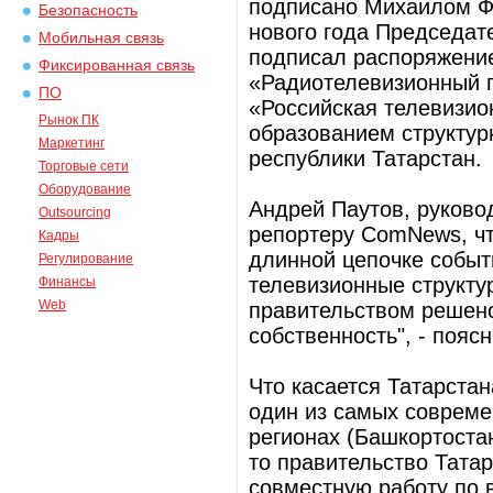
подписано Михаилом Фр
Безопасность
нового года Председат
Мобильная связь
подписал распоряжени
Фиксированная связь
«Радиотелевизионный п
ПО
«Российская телевизио
Рынок ПК
образованием структур
Маркетинг
республики Татарстан.
Торговые сети
Оборудование
Андрей Паутов, руково
Outsourcing
репортеру ComNews, ч
Кадры
длинной цепочке событ
Регулирование
телевизионные структу
Финансы
Web
правительством решено
собственность", - пояс
Что касается Татарстан
один из самых современ
регионах (Башкортоста
то правительство Тата
совместную работу по