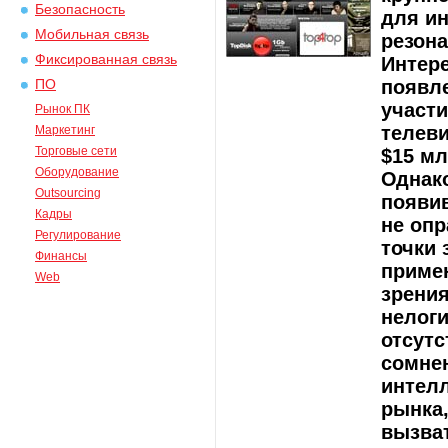
Безопасность
для и
Мобильная связь
резона
Фиксированная связь
Интере
появле
ПО
участи
Рынок ПК
телев
Маркетинг
Торговые сети
$15 мл
Оборудование
Однако
Outsourcing
появив
Кадры
не опр
Регулирование
точки 
Финансы
примен
Web
зрения
нелоги
отсутс
сомнен
интел
рынка,
вызват