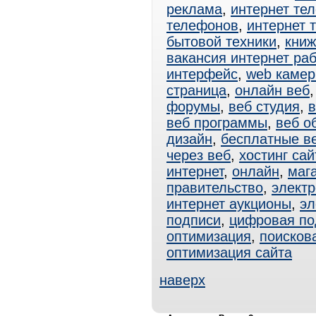
реклама
,
интернет те
телефонов
,
интернет 
бытовой техники
,
книж
вакансия интернет ра
интерфейс
,
web каме
страница
,
онлайн веб
форумы
,
веб студия
,
в
веб программы
,
веб о
дизайн
,
бесплатные в
через веб
,
хостинг сай
интернет
,
онлайн
,
маг
правительство
,
электр
интернет аукционы
,
эл
подписи
,
цифровая по
оптимизация
,
поисков
оптимизация сайта
наверх