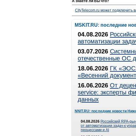
А знаете ли Вы что?
CityTelecom.ru может подключить в
MSKIT.RU: последние но
04.08.2026
Российск
автоматизации зада
03.07.2026
Системны
отечественные ОС д
18.06.2026
ГК «ЭОС»
«Весенний документ
16.06.2026
От децен
service: эксперты 
данных
NNIT.RU: последние новости Ниж
04.08.2026
Российский RPA-рын
от автоматизации задач к упр
процессами и AI