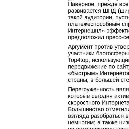
Наверное, прежде всег
развивается ШПД (шир
такой аудитории, пус
платежеспособным сп
Интернешнл» эффектив
предположил пресс-се
Аргумент против утве
участники блогосферы
Top4top, использующий
передвижение по сайт
«быстрым» Интернетом
страны, в большей ст
Перегруженность явля
которые сегодня акти
скоростного Интернет
Большинство отметили
взгляда разобраться 
немногим; а также низ