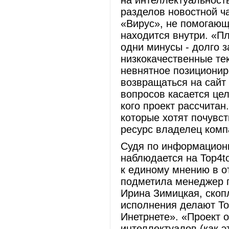
на интеллектуальност
разделов новостной ч
«Вирус», не помогающ
находится внутри. «П
одни минусы - долго з
низкокачественные тек
невнятное позиционир
возвращаться на сайт
вопросов касается цел
кого проект рассчитан
которые хотят почувс
ресурс владелец комп
Судя по информационн
наблюдается на Top4t
к единому мнению в о
подметила менеджер п
Ирина Зимицкая, скоп
исполнения делают To
Инетрнете». «Проект о
интеллектуалов (как э