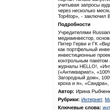
учитывая запросы ауди
через несколько меся
Top4top», - заключил 
Подробности
Учредителями Russian
медиаинвестор, основ
Питер Герви и ГК «Ви
как портфельный инве
инвестиционные проек
контрольным пакетом
журналы HELLO!, «Инт
(«Антиквариат», «100
Загородный дом», 100
кроха и я», «Сандра»
Автор:
Ирина Рыбченк
Рубрики:
Интернет
,
Ма
Ключевые слова:
ин