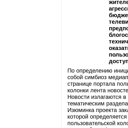
жителе
агресс
бюдже
телеви
предп
блогос
технич
оказа
пользо
доступ
По определению иници
собой симбиоз медиап
странице портала пол
колонки лента новосте
Новости излагаются в 
тематическим раздела
Изюминка проекта зак
которой определяется
пользовательской кол