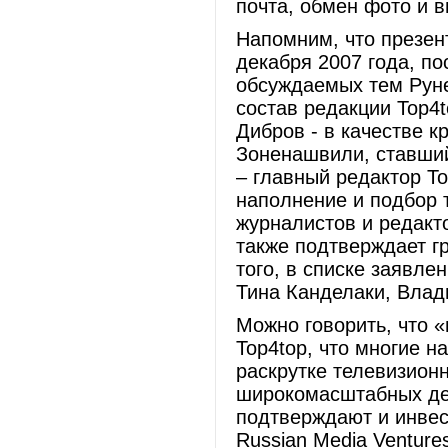
почта, обмен фото и в
Напомним, что презен
декабря 2007 года, по
обсуждаемых тем Руне
состав редакции Top4
Дибров - в качестве 
Зоненашвили, ставши
– главный редактор T
наполнение и подбор 
журналистов и редакто
также подтверждает г
того, в списке заявле
Тина Канделаки, Влад
Можно говорить, что 
Top4top, что многие 
раскрутке телевизион
широкомасштабных дея
подтверждают и инвес
Russian Media Venture