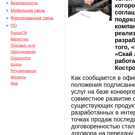
Безопасность
котор
Мобильная связь
соглаш
Фиксированная связь
подра
компан
ПО
реализ
Рынок ПК
разра
Маркетинг
Торговые сети
того, 
Оборудование
«Скай 
Outsourcing
работа
Кадры
Костро
Регулирование
Как сообщается в офи
Финансы
Web
положения подписанно
услуг на базе конверг
совместное развитие 
существующих продукт
разработанных в инте
точках продаж послед
договоренностью стал
договора на передач