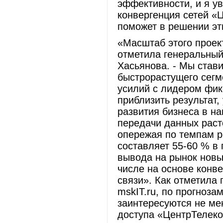
эффективности, и я у
конвергенция сетей «
поможет в решении эти
«Масштаб этого проек
отметила генеральный
Хасьянова. - Мы став
быстрорастущего сегм
усилий с лидером фик
приблизить результат
развития бизнеса в н
передачи данных раст
опережая по темпам р
составляет 55-60 % в
вывода на рынок новы
числе на основе конв
связи». Как отметила 
mskIT.ru, по прогноза
заинтересуются не ме
доступа «ЦентрТелеко