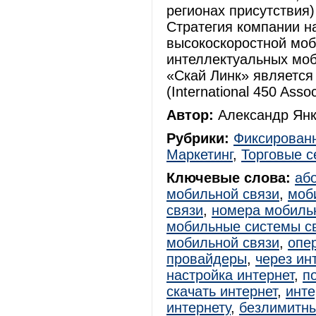
регионах присутствия)
Стратегия компании н
высокоскоростной моб
интеллектуальных мо
«Скай Линк» является
(International 450 Assoc
Автор:
Александр Янк
Рубрики:
Фиксированн
Маркетинг
,
Торговые с
Ключевые слова:
аб
мобильной связи
,
моб
связи
,
номера мобиль
мобильные системы с
мобильной связи
,
опе
провайдеры
,
через ин
настройка интернет
,
п
скачать интернет
,
инте
интернету
,
безлимитны