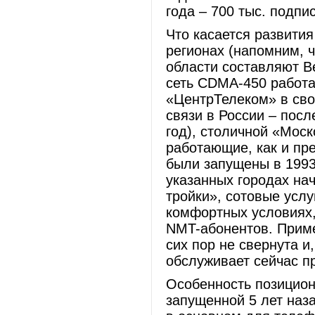
года – 700 тыс. подпис
Что касается развития
регионах (напомним, 
области составляют 
сеть CDMA-450 работае
«ЦентрТелеком» в сво
связи в России – посл
год), столичной «Моско
работающие, как и пр
были запущены в 1993 
указанных городах на
тройки», сотовые усл
комфортных условиях, 
NMT-абонентов. Приме
сих пор не свернута и
обслуживает сейчас пр
Особенность позицио
запущенной 5 лет наза