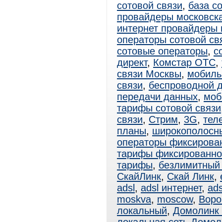
сотовой связи
,
база с
провайдеры московска
интернет провайдеры 
операторы сотовой св
сотовые операторы
,
с
директ
,
Комстар ОТС
,
связи Москвы
,
мобиль
связи
,
беспроводной 
передачи данных
,
моб
тарифы сотовой связи
связи
,
Стрим
,
3G
,
тел
планы
,
широкополосн
операторы фиксирова
тарифы фиксированно
тарифы
,
безлимитный 
СкайЛинк
,
Скай Линк
,
adsl
,
adsl интернет
,
ad
moskva
,
moscow
,
Воро
локальный
,
Домолинк 