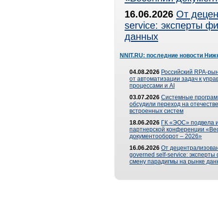
16.06.2026
От децен
service: эксперты 
данных
NNIT.RU: последние новости Ниж
04.08.2026
Российский RPA-рын
от автоматизации задач к упр
процессами и AI
03.07.2026
Системные програ
обсудили переход на отечеств
встроенных систем
18.06.2026
ГК «ЭОС» подвела и
партнерской конференции «Ве
документооборот – 2026»
16.06.2026
От децентрализован
governed self-service: эксперт
смену парадигмы на рынке дан