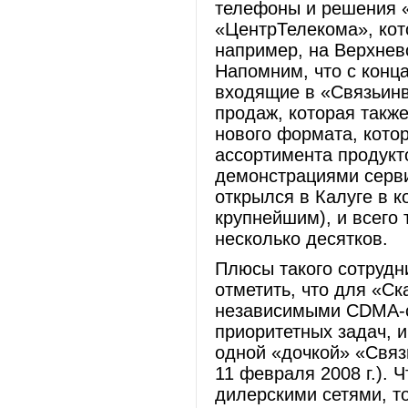
телефоны и решения «
«ЦентрТелекома», кото
например, на Верхнев
Напомним, что с конца
входящие в «Связьинв
продаж, которая такж
нового формата, кото
ассортимента продукт
демонстрациями серви
открылся в Калуге в к
крупнейшим), и всего
несколько десятков.
Плюсы такого сотрудн
отметить, что для «С
независимыми CDMA-с
приоритетных задач, 
одной «дочкой» «Связ
11 февраля 2008 г.). 
дилерскими сетями, то