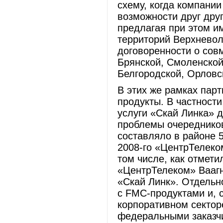
схему, когда компании
возможности друг друг
предлагая при этом и
территорий Верхнево
договоренности о сов
Брянской, Смоленской,
Белгородской, Орловс
В этих же рамках пар
продукты. В частност
услуги «Скай Линка» 
проблемы очередников
составляло в районе 5
2008-го «ЦентрТелеком
том числе, как отмет
«ЦентрТелеком» Ваагн
«Скай Линк». Отдельн
с FMC-продуктами и, 
корпоративном секторе
федеральными заказчи