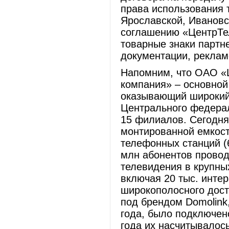
права использования 
Ярославской, Ивановс
соглашению «ЦентрТе
товарные знаки партне
документации, рекламе
Напомним, что ОАО «
компания» – основной
оказывающий широкий 
Центрального федерал
15 филиалов. Сегодня
монтированной емкост
телефонных станций (
млн абонентов провод
телевидения в крупных
включая 20 тыс. инте
широкополосного дост
под брендом Domolink,
года, было подключено
года их насчитывалось