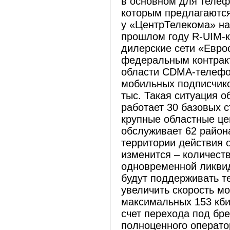
в основном для телеф
которым предлагаются
у «ЦентрТелекома» на
прошлом году R-UIM-к
дилерские сети «Еврос
федеральным контракт
области CDMA-телефо
мобильных подписчико
тыс. Такая ситуация о
работает 30 базовых 
крупные областные це
обслуживает 62 район
территории действия 
изменится – количеств
одновременной ликвид
будут поддерживать т
увеличить скорость м
максимальных 153 кбит/
счет перехода под бре
полноценного операто