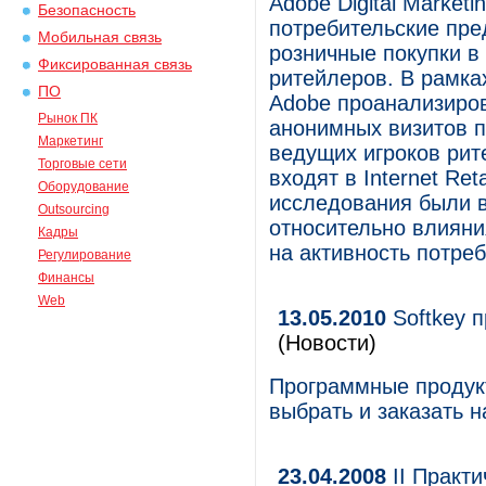
Adobe Digital Marketi
Безопасность
потребительские пр
Мобильная связь
розничные покупки в 
Фиксированная связь
ритейлеров. В рамка
ПО
Adobe проанализиров
Рынок ПК
анонимных визитов п
Маркетинг
ведущих игроков рит
Торговые сети
входят в Internet Ret
Оборудование
исследования были 
Outsourcing
относительно влияни
Кадры
на активность потреб
Регулирование
Финансы
Web
13.05.2010
Softkey 
(Новости)
Программные продукт
выбрать и заказать н
23.04.2008
II Практ