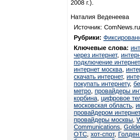
2008 г.).
Наталия Веденеева
Источник: ComNews.ru
Рубрики:
Фиксированн
Ключевые слова:
ин
через интернет
,
интерн
подключение интерне
интернет москва
,
инте
скачать интернет
,
инте
покупать интернету
,
б
метро
,
провайдеры ин
корбина
,
цифровое те
московская область
,
и
провайдером интерне
провайдеры москвы
,
W
Communications
,
Golde
ОТС
,
хот-спот
,
Голден