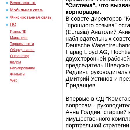
Безопасность
"Система", что вызв
Мобильная связь
корпорации.
Фиксированная связь
В совете директоров "К
"прошлого созыва" оста
ПО
(Eurasia) Анатолий Аки
Рынок ПК
наблюдательных совето
Маркетинг
Торговые сети
Deutsche Warentreuhan
Оборудование
Hapag Lloyd AG, Hochti
Outsourcing
двухсторонней рабочей
Кадры
председатель Шведско-
Регулирование
Редлинг, руководитель
Финансы
Дмитрий Устинов и пре
Web
Приданцев.
Впервые в СД "Комстар
вопросам - руководите
Анна Голдин, старший 
имущественного компле
портфельной стратегии