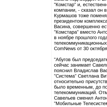
"Комстар" и, естествен
компании, - сказал он
Курмашов тоже поменял
президентом комплекса
Васина, совершенно ес
"Комстара" вместо Ант
в ноябре прошлого год
телекоммуникационных 
ComNews от 30 октября 
"Абугов был председат
сейчас занимает Савель
пояснил Владислав Вас
"Система" Светлана Ви
относительно присутст
было временным, до п
телекоммуникаций. Отм
Савельев сменил Антон
"Мобильные Телесистем