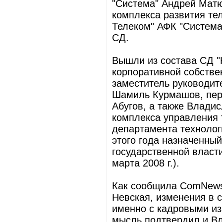
"Система" Андрей Матю
комплекса развития те
Телеком" АФК "Система
СД.
Вышли из состава СД "
корпоративной собстве
заместитель руководит
Шамиль Курмашов, пер
Абугов, а также Влади
комплекса управления 
департамента технолог
этого года назначенны
государственной власт
марта 2008 г.).
Как сообщила ComNews 
Невская, изменения в 
именно с кадровыми из
мысль подтвердил и Вл