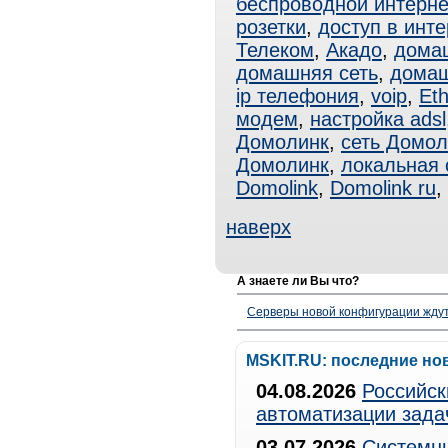
беспроводной интерне
розетки
,
доступ в инте
Телеком
,
Акадо
,
дома
домашняя сеть
,
домаш
ip телефония
,
voip
,
Eth
модем
,
настройка adsl
Домолинк
,
сеть Домол
Домолинк
,
локальная 
Domolink
,
Domolink ru
,
наверх
А знаете ли Вы что?
Серверы новой конфигурации ждут 
MSKIT.RU: последние но
04.08.2026
Российск
автоматизации зада
03.07.2026
Системны