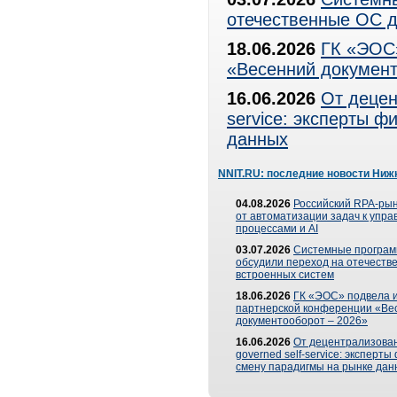
отечественные ОС д
18.06.2026
ГК «ЭОС»
«Весенний документ
16.06.2026
От децен
service: эксперты 
данных
NNIT.RU: последние новости Ниж
04.08.2026
Российский RPA-рын
от автоматизации задач к упр
процессами и AI
03.07.2026
Системные програ
обсудили переход на отечеств
встроенных систем
18.06.2026
ГК «ЭОС» подвела и
партнерской конференции «Ве
документооборот – 2026»
16.06.2026
От децентрализован
governed self-service: эксперт
смену парадигмы на рынке дан