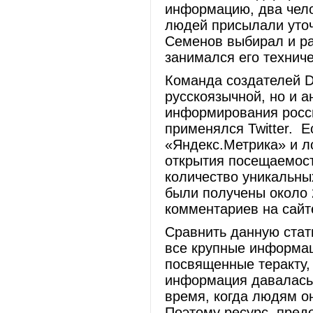
информацию, два чело
людей присылали уто
Семенов выбирал и р
занимался его техниче
Команда создателей D
русскоязычной, но и а
информирования росси
применялся Twitter. Е
«Яндекс.Метрика» и ло
открытия посещаемост
количество уникальны
были получены около 
комментариев на сайт
Сравнить данную стати
все крупные информац
посвященные теракту,
информация давалась 
время, когда людям о
Поэтому ресурс, пред