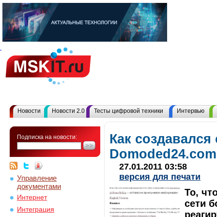
Новости
Новости 2.0
Тесты цифровой техники
Интервью
Как создавался 
Подписка на новости:
Domoded24.com
27.01.2011 03:58
версия для печати
Управление
документами
То, ч
Интернет
сети 
Интеграция
реагир