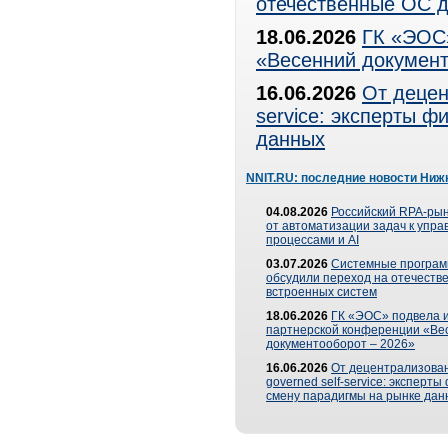
отечественные ОС д
18.06.2026
ГК «ЭОС»
«Весенний документ
16.06.2026
От децен
service: эксперты 
данных
NNIT.RU: последние новости Ниж
04.08.2026
Российский RPA-рын
от автоматизации задач к упр
процессами и AI
03.07.2026
Системные програ
обсудили переход на отечеств
встроенных систем
18.06.2026
ГК «ЭОС» подвела и
партнерской конференции «Ве
документооборот – 2026»
16.06.2026
От децентрализован
governed self-service: эксперт
смену парадигмы на рынке дан