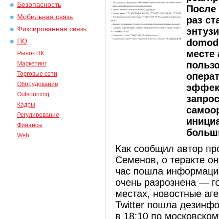
Безопасность
После
Мобильная связь
раз ст
Фиксированная связь
энтузи
domod
ПО
месте 
Рынок ПК
польз
Маркетинг
Торговые сети
опера
Оборудование
эффек
Outsourcing
запро
Кадры
самоор
Регулирование
иници
Финансы
больш
Web
Как сообщил автор пр
Семенов, о теракте он 
час пошла информация
очень разрознена — г
местах, новостные аг
Twitter пошла дезинф
в 18:10 по московско