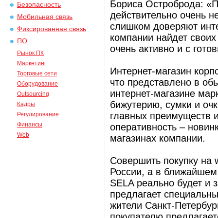
Бориса Остроброда: «П
Безопасность
действительно очень не
Мобильная связь
слишком доверяют инте
Фиксированная связь
компании найдет своих
ПО
очень активно и с гото
Рынок ПК
Маркетинг
Интернет-магазин корпо
Торговые сети
что представлено в об
Оборудование
интернет-магазине марк
Outsourcing
бижутерию, сумки и очк
Кадры
главных преимуществ и
Регулирование
Финансы
оперативность – новин
Web
магазинах компании.
Совершить покупку на 
России, а в ближайшем
SELA реально будет и 
предлагает специальны
жители Санкт-Петербур
покупателю предлагаетс