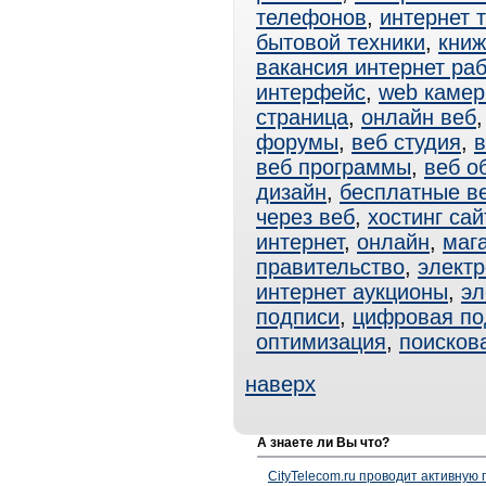
телефонов
,
интернет 
бытовой техники
,
книж
вакансия интернет ра
интерфейс
,
web каме
страница
,
онлайн веб
форумы
,
веб студия
,
в
веб программы
,
веб о
дизайн
,
бесплатные в
через веб
,
хостинг сай
интернет
,
онлайн
,
маг
правительство
,
электр
интернет аукционы
,
эл
подписи
,
цифровая по
оптимизация
,
поисков
наверх
А знаете ли Вы что?
CityTelecom.ru проводит активную