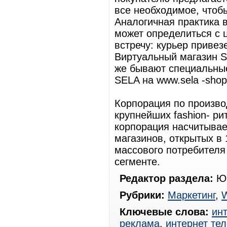
все необходимое, чтоб
Аналогичная практика в
может определиться с ц
встречу: курьер привез
Виртуальный магазин S
же бывают специальные
SELA на www.sela -shop
Корпорация по произво
крупнейших fashion- р
корпорация насчитыва
магазинов, открытых в
массового потребителя
сегменте.
Редактор раздела:
Юр
Рубрики:
Маркетинг
,
Ключевые слова:
ин
реклама
,
интернет те