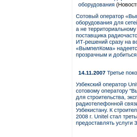
оборудования
(Новост
Сотовый оператор «Вы
оборудования для сете
а не территориальному
поставщика радиочасто
ИТ-решений сразу на в
«ВымпелКома» надеется
прозрачным и добиться
14.11.2007
Третье пок
Узбекский оператор Un
сотовому оператору "В
для строительства, экс
радиотелефонной связи
Узбекистану. К строите
2008 г. Unitel стал тре
предоставлять услуги 