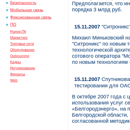
Безопасность
Предполагается, что инв
порядка 3 млрд руб.
Мобильная связь
Фиксированная связь
ПО
15.11.2007
"Ситроникс"
Рынок ПК
Михаил Миньковский н
Маркетинг
"Ситроникс" по новым 
Торговые сети
технологической архит
Оборудование
сотового оператора "М
Outsourcing
по новым технологиям -
Кадры
Регулирование
Финансы
15.11.2007
Спутниковая
Web
тестировании для ОА
В октябре 2007 года с
использования услуг с
«Белгородэнерго», на 
Белгородской области, 
согласованной методик