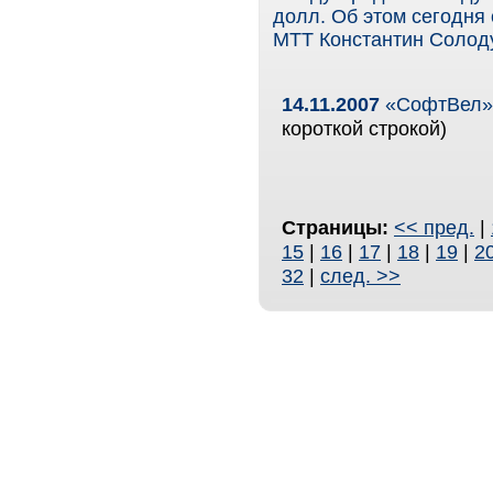
долл. Об этом сегодня
МТТ Константин Солод
14.11.2007
«СофтВел» 
короткой строкой)
Страницы:
<< пред.
|
15
|
16
|
17
|
18
|
19
|
2
32
|
след. >>