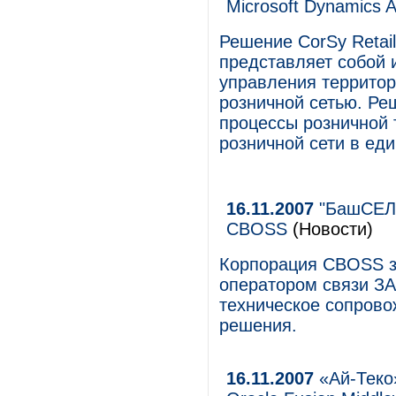
Microsoft Dynamics 
Решение CorSy Retai
представляет собой 
управления террито
розничной сетью. Ре
процессы розничной 
розничной сети в ед
16.11.2007
"БашСЕЛ"
CBOSS
(Новости)
Корпорация CBOSS з
оператором связи ЗА
техническое сопрово
решения.
16.11.2007
«Ай-Теко