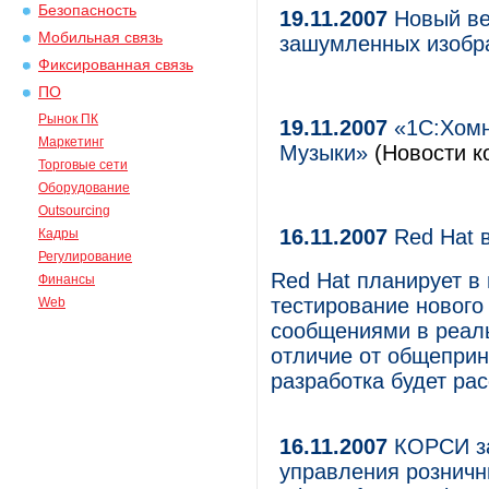
Безопасность
19.11.2007
Новый ве
Мобильная связь
зашумленных изобр
Фиксированная связь
ПО
Рынок ПК
19.11.2007
«1С:Хомн
Маркетинг
Музыки»
(Новости к
Торговые сети
Оборудование
Outsourcing
16.11.2007
Red Hat в
Кадры
Регулирование
Red Hat планирует в
Финансы
тестирование нового
Web
сообщениями в реаль
отличие от общеприн
разработка будет ра
16.11.2007
КОРСИ за
управления розничн